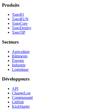
Produits
TagoIO
TagoRUN
TagoCore
TagoDeploy
TagoTiP
Secteurs
Agriculture
Bâtiments
Énergie
Industrie
Logistique
Développeurs
API
ChangeLog
Communauté
GitHub
KickStarter