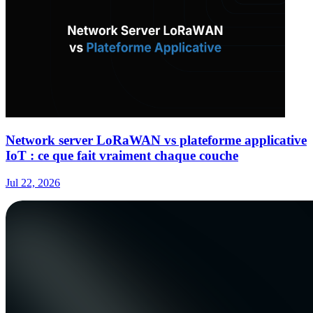
Network server LoRaWAN vs plateforme applicative
IoT : ce que fait vraiment chaque couche
Jul 22, 2026