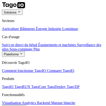
Solutions
Secteurs
Agriculture
Bâtiments
Énergie
Industrie
Logistique
Cas d'usage
Suivi en direct du bétail
Équipements et machines
Surveillance des
silos
Sous-comptage
Plus
Plateforme
Découvrir TagoIO
Comment fonctionne TagoIO
Comparer TagoIO
Produits
TagoIO
TagoRUN
TagoCore
TagoDeploy
TagoTiP
Fonctionnalités
Visualisation
Analytics
Backend
Marque blanche