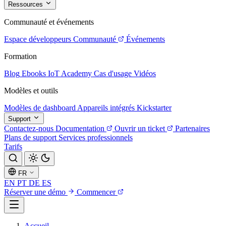
Ressources
Communauté et événements
Espace développeurs
Communauté
Événements
Formation
Blog
Ebooks
IoT Academy
Cas d'usage
Vidéos
Modèles et outils
Modèles de dashboard
Appareils intégrés
Kickstarter
Support
Contactez-nous
Documentation
Ouvrir un ticket
Partenaires
Plans de support
Services professionnels
Tarifs
FR
EN
PT
DE
ES
Réserver une démo
Commencer
Accueil