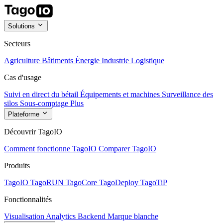
Solutions
Secteurs
Agriculture
Bâtiments
Énergie
Industrie
Logistique
Cas d'usage
Suivi en direct du bétail
Équipements et machines
Surveillance des
silos
Sous-comptage
Plus
Plateforme
Découvrir TagoIO
Comment fonctionne TagoIO
Comparer TagoIO
Produits
TagoIO
TagoRUN
TagoCore
TagoDeploy
TagoTiP
Fonctionnalités
Visualisation
Analytics
Backend
Marque blanche