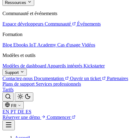
Ressources
Communauté et événements
Espace développeurs
Communauté
Événements
Formation
Blog
Ebooks
IoT Academy
Cas d'usage
Vidéos
Modèles et outils
Modèles de dashboard
Appareils intégrés
Kickstarter
Support
Contactez-nous
Documentation
Ouvrir un ticket
Partenaires
Plans de support
Services professionnels
Tarifs
FR
EN
PT
DE
ES
Réserver une démo
Commencer
Accueil