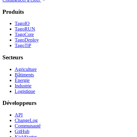
Produits
TagoIO
TagoRUN
TagoCore
TagoDeploy
TagoTiP
Secteurs
Agriculture
Bâtiments
Énergie
Industrie
Logistique
Développeurs
API
ChangeLog
Communauté
GitHub
KickStarter