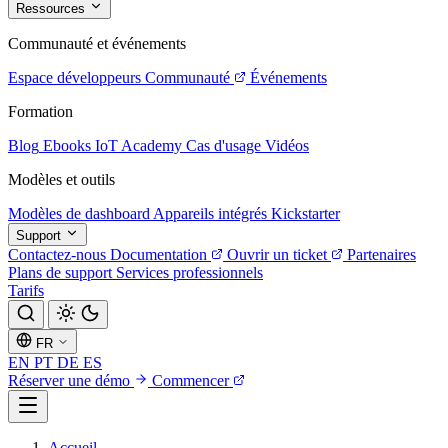
Ressources
Communauté et événements
Espace développeurs
Communauté
Événements
Formation
Blog
Ebooks
IoT Academy
Cas d'usage
Vidéos
Modèles et outils
Modèles de dashboard
Appareils intégrés
Kickstarter
Support
Contactez-nous
Documentation
Ouvrir un ticket
Partenaires
Plans de support
Services professionnels
Tarifs
FR
EN
PT
DE
ES
Réserver une démo
Commencer
Accueil