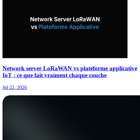
Network server LoRaWAN vs plateforme applicative
IoT : ce que fait vraiment chaque couche
Jul 22, 2026