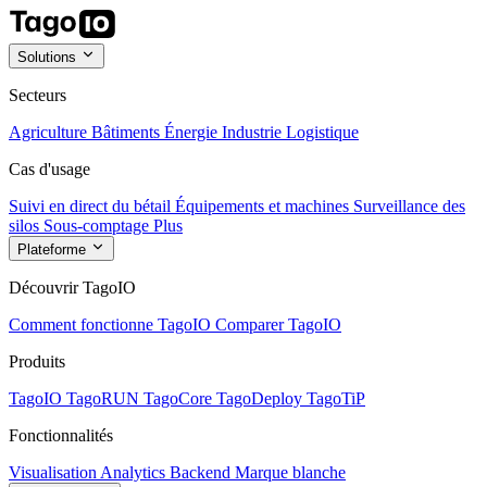
Solutions
Secteurs
Agriculture
Bâtiments
Énergie
Industrie
Logistique
Cas d'usage
Suivi en direct du bétail
Équipements et machines
Surveillance des
silos
Sous-comptage
Plus
Plateforme
Découvrir TagoIO
Comment fonctionne TagoIO
Comparer TagoIO
Produits
TagoIO
TagoRUN
TagoCore
TagoDeploy
TagoTiP
Fonctionnalités
Visualisation
Analytics
Backend
Marque blanche