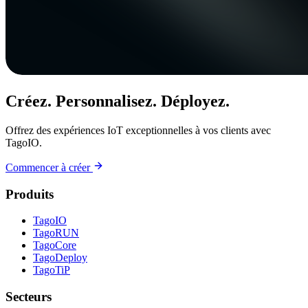
Créez. Personnalisez. Déployez.
Offrez des expériences IoT exceptionnelles à vos clients avec
TagoIO.
Commencer à créer
Produits
TagoIO
TagoRUN
TagoCore
TagoDeploy
TagoTiP
Secteurs