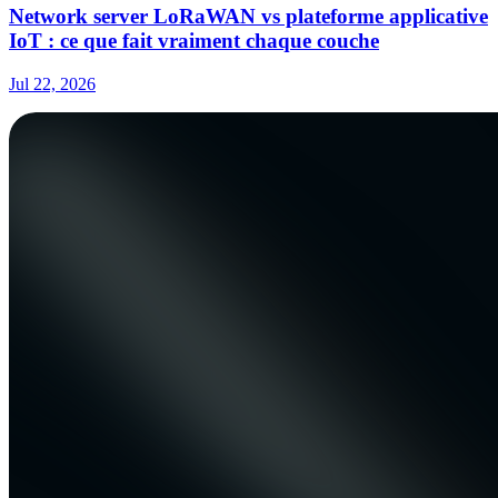
Network server LoRaWAN vs plateforme applicative
IoT : ce que fait vraiment chaque couche
Jul 22, 2026