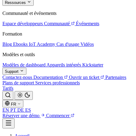
Ressources
Communauté et événements
Espace développeurs
Communauté
Événements
Formation
Blog
Ebooks
IoT Academy
Cas d'usage
Vidéos
Modèles et outils
Modèles de dashboard
Appareils intégrés
Kickstarter
Support
Contactez-nous
Documentation
Ouvrir un ticket
Partenaires
Plans de support
Services professionnels
Tarifs
FR
EN
PT
DE
ES
Réserver une démo
Commencer
Accueil