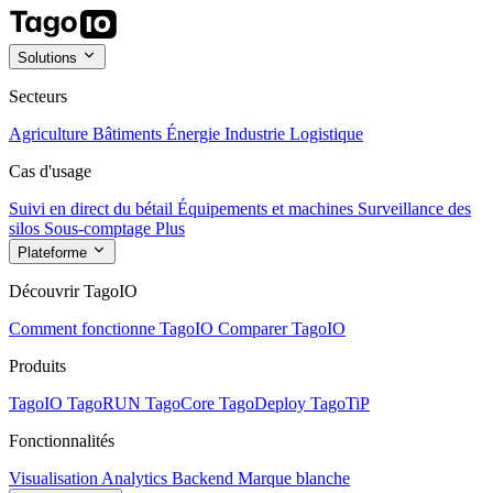
Solutions
Secteurs
Agriculture
Bâtiments
Énergie
Industrie
Logistique
Cas d'usage
Suivi en direct du bétail
Équipements et machines
Surveillance des
silos
Sous-comptage
Plus
Plateforme
Découvrir TagoIO
Comment fonctionne TagoIO
Comparer TagoIO
Produits
TagoIO
TagoRUN
TagoCore
TagoDeploy
TagoTiP
Fonctionnalités
Visualisation
Analytics
Backend
Marque blanche