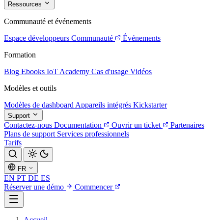
Ressources
Communauté et événements
Espace développeurs
Communauté
Événements
Formation
Blog
Ebooks
IoT Academy
Cas d'usage
Vidéos
Modèles et outils
Modèles de dashboard
Appareils intégrés
Kickstarter
Support
Contactez-nous
Documentation
Ouvrir un ticket
Partenaires
Plans de support
Services professionnels
Tarifs
FR
EN
PT
DE
ES
Réserver une démo
Commencer
Accueil