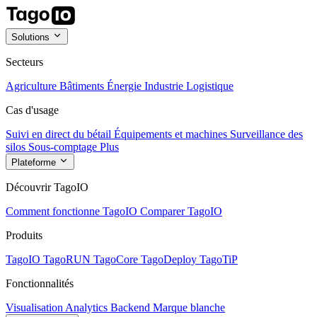
Solutions
Secteurs
Agriculture
Bâtiments
Énergie
Industrie
Logistique
Cas d'usage
Suivi en direct du bétail
Équipements et machines
Surveillance des
silos
Sous-comptage
Plus
Plateforme
Découvrir TagoIO
Comment fonctionne TagoIO
Comparer TagoIO
Produits
TagoIO
TagoRUN
TagoCore
TagoDeploy
TagoTiP
Fonctionnalités
Visualisation
Analytics
Backend
Marque blanche