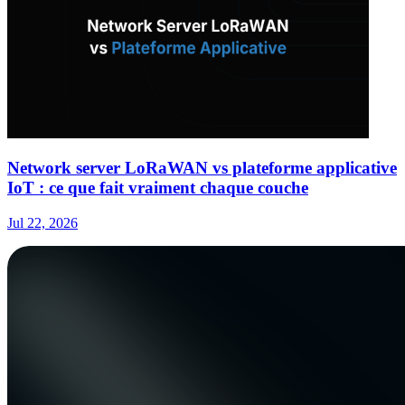
Network server LoRaWAN vs plateforme applicative
IoT : ce que fait vraiment chaque couche
Jul 22, 2026