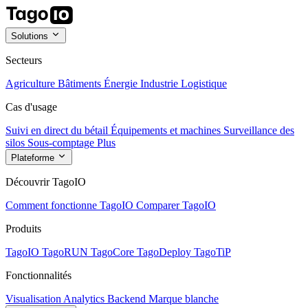
Solutions
Secteurs
Agriculture
Bâtiments
Énergie
Industrie
Logistique
Cas d'usage
Suivi en direct du bétail
Équipements et machines
Surveillance des
silos
Sous-comptage
Plus
Plateforme
Découvrir TagoIO
Comment fonctionne TagoIO
Comparer TagoIO
Produits
TagoIO
TagoRUN
TagoCore
TagoDeploy
TagoTiP
Fonctionnalités
Visualisation
Analytics
Backend
Marque blanche