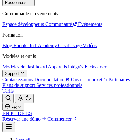
Ressources
Communauté et événements
Espace développeurs
Communauté
Événements
Formation
Blog
Ebooks
IoT Academy
Cas d'usage
Vidéos
Modèles et outils
Modèles de dashboard
Appareils intégrés
Kickstarter
Support
Contactez-nous
Documentation
Ouvrir un ticket
Partenaires
Plans de support
Services professionnels
Tarifs
FR
EN
PT
DE
ES
Réserver une démo
Commencer
Accueil