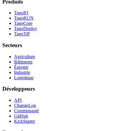
Produits
TagoIO
TagoRUN
TagoCore
TagoDeploy
TagoTiP
Secteurs
Agriculture
Bâtiments
Énergie
Industrie
Logistique
Développeurs
API
ChangeLog
Communauté
GitHub
KickStarter