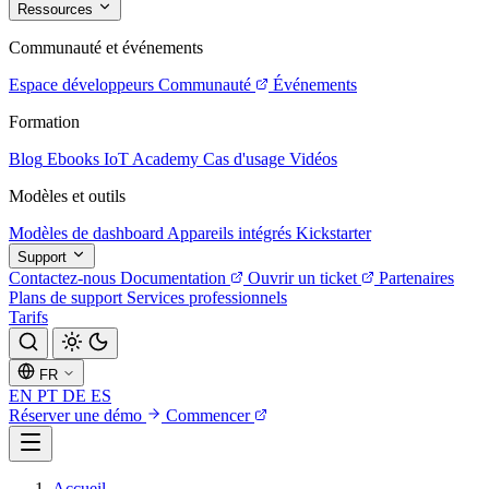
Ressources
Communauté et événements
Espace développeurs
Communauté
Événements
Formation
Blog
Ebooks
IoT Academy
Cas d'usage
Vidéos
Modèles et outils
Modèles de dashboard
Appareils intégrés
Kickstarter
Support
Contactez-nous
Documentation
Ouvrir un ticket
Partenaires
Plans de support
Services professionnels
Tarifs
FR
EN
PT
DE
ES
Réserver une démo
Commencer
Accueil