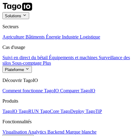
Solutions
Secteurs
Agriculture
Bâtiments
Énergie
Industrie
Logistique
Cas d'usage
Suivi en direct du bétail
Équipements et machines
Surveillance des
silos
Sous-comptage
Plus
Plateforme
Découvrir TagoIO
Comment fonctionne TagoIO
Comparer TagoIO
Produits
TagoIO
TagoRUN
TagoCore
TagoDeploy
TagoTiP
Fonctionnalités
Visualisation
Analytics
Backend
Marque blanche