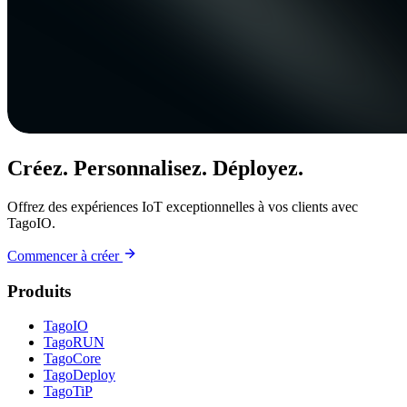
Créez. Personnalisez. Déployez.
Offrez des expériences IoT exceptionnelles à vos clients avec
TagoIO.
Commencer à créer
Produits
TagoIO
TagoRUN
TagoCore
TagoDeploy
TagoTiP