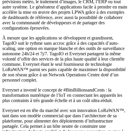
prévisions météo, le traitement d’images, le CRM, l’ERP ou tout
autre système. Le générateur d’applications facile à prendre en main
accélère la mise en œuvre des projets LPWA grâce à des exemples
de dashboards de référence, avec aussi la possibilité de collaborer
avec la communauté de développeurs et de partager des
configurations éprouvées.
À mesure que les applications se développent et grandissent,
TagoIO suit le rythme sans accroc grâce à des capacités d’auto-
scaling, une option en marque blanche et des outils de surveillance
autonome 24h/24 et 7j/7. TagoIO et Everynet partagent la même
volonté d’offrir des services de la plus haute qualité à leur clientèle
commune, Everynet étant le seul fournisseur de technologie
LoRaWAN™ parmi ses pairs capable de maximiser la disponibilité
de son réseau grâce à un Network Operations Centre doté d’un
personnel complet.
Everynet a inventé le concept de #BitsBillionsandCents : la
transformation numérique de l’IoT en connectant les appareils les
plus contraints à très grande échelle et à un coût ultra-réduit.
Everynet est en tête du marché avec son innovation LoRaWAN™,
tant dans son modèle commercial que dans l’architecture de sa
plateforme, pour alimenter des déploiements d’infrastructure
partagée. Cela permet à un hôte neutre de construire une