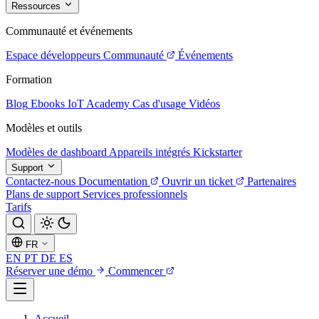
Ressources
Communauté et événements
Espace développeurs
Communauté
Événements
Formation
Blog
Ebooks
IoT Academy
Cas d'usage
Vidéos
Modèles et outils
Modèles de dashboard
Appareils intégrés
Kickstarter
Support
Contactez-nous
Documentation
Ouvrir un ticket
Partenaires
Plans de support
Services professionnels
Tarifs
FR
EN
PT
DE
ES
Réserver une démo
Commencer
Accueil