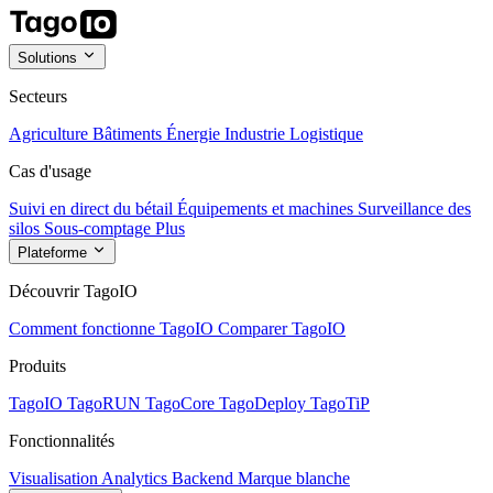
Solutions
Secteurs
Agriculture
Bâtiments
Énergie
Industrie
Logistique
Cas d'usage
Suivi en direct du bétail
Équipements et machines
Surveillance des
silos
Sous-comptage
Plus
Plateforme
Découvrir TagoIO
Comment fonctionne TagoIO
Comparer TagoIO
Produits
TagoIO
TagoRUN
TagoCore
TagoDeploy
TagoTiP
Fonctionnalités
Visualisation
Analytics
Backend
Marque blanche