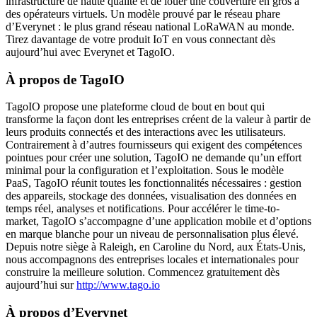
infrastructure de haute qualité et de louer une couverture en gros à
des opérateurs virtuels. Un modèle prouvé par le réseau phare
d’Everynet : le plus grand réseau national LoRaWAN au monde.
Tirez davantage de votre produit IoT en vous connectant dès
aujourd’hui avec Everynet et TagoIO.
À propos de TagoIO
TagoIO propose une plateforme cloud de bout en bout qui
transforme la façon dont les entreprises créent de la valeur à partir de
leurs produits connectés et des interactions avec les utilisateurs.
Contrairement à d’autres fournisseurs qui exigent des compétences
pointues pour créer une solution, TagoIO ne demande qu’un effort
minimal pour la configuration et l’exploitation. Sous le modèle
PaaS, TagoIO réunit toutes les fonctionnalités nécessaires : gestion
des appareils, stockage des données, visualisation des données en
temps réel, analyses et notifications. Pour accélérer le time-to-
market, TagoIO s’accompagne d’une application mobile et d’options
en marque blanche pour un niveau de personnalisation plus élevé.
Depuis notre siège à Raleigh, en Caroline du Nord, aux États-Unis,
nous accompagnons des entreprises locales et internationales pour
construire la meilleure solution. Commencez gratuitement dès
aujourd’hui sur
http://www.tago.io
À propos d’Everynet