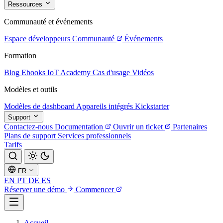
Ressources
Communauté et événements
Espace développeurs
Communauté
Événements
Formation
Blog
Ebooks
IoT Academy
Cas d'usage
Vidéos
Modèles et outils
Modèles de dashboard
Appareils intégrés
Kickstarter
Support
Contactez-nous
Documentation
Ouvrir un ticket
Partenaires
Plans de support
Services professionnels
Tarifs
FR
EN
PT
DE
ES
Réserver une démo
Commencer
Accueil