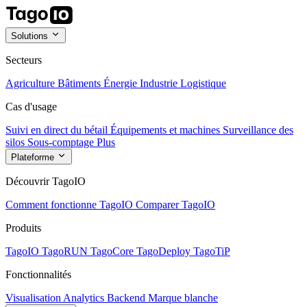
Solutions
Secteurs
Agriculture
Bâtiments
Énergie
Industrie
Logistique
Cas d'usage
Suivi en direct du bétail
Équipements et machines
Surveillance des
silos
Sous-comptage
Plus
Plateforme
Découvrir TagoIO
Comment fonctionne TagoIO
Comparer TagoIO
Produits
TagoIO
TagoRUN
TagoCore
TagoDeploy
TagoTiP
Fonctionnalités
Visualisation
Analytics
Backend
Marque blanche