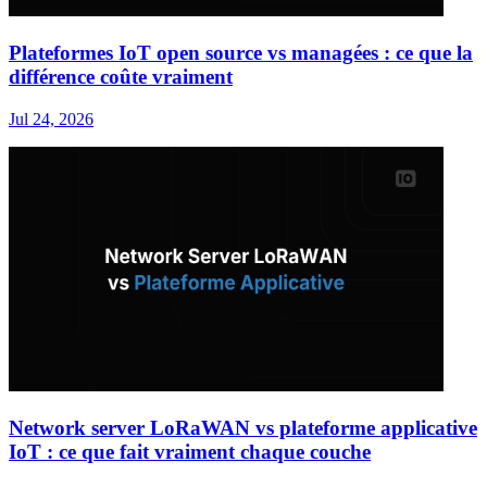
Plateformes IoT open source vs managées : ce que la
différence coûte vraiment
Jul 24, 2026
Network server LoRaWAN vs plateforme applicative
IoT : ce que fait vraiment chaque couche