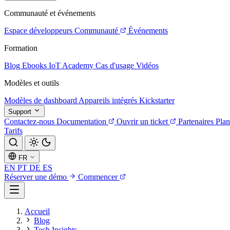
Communauté et événements
Espace développeurs
Communauté
Événements
Formation
Blog
Ebooks
IoT Academy
Cas d'usage
Vidéos
Modèles et outils
Modèles de dashboard
Appareils intégrés
Kickstarter
Support
Contactez-nous
Documentation
Ouvrir un ticket
Partenaires
Plan
Tarifs
FR
EN
PT
DE
ES
Réserver une démo
Commencer
Accueil
Blog
Tech Insights