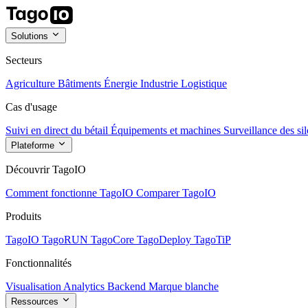
Solutions
Secteurs
Agriculture
Bâtiments
Énergie
Industrie
Logistique
Cas d'usage
Suivi en direct du bétail
Équipements et machines
Surveillance des sil
Plateforme
Découvrir TagoIO
Comment fonctionne TagoIO
Comparer TagoIO
Produits
TagoIO
TagoRUN
TagoCore
TagoDeploy
TagoTiP
Fonctionnalités
Visualisation
Analytics
Backend
Marque blanche
Ressources