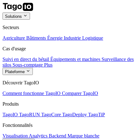
Solutions
Secteurs
Agriculture
Bâtiments
Énergie
Industrie
Logistique
Cas d'usage
Suivi en direct du bétail
Équipements et machines
Surveillance des
silos
Sous-comptage
Plus
Plateforme
Découvrir TagoIO
Comment fonctionne TagoIO
Comparer TagoIO
Produits
TagoIO
TagoRUN
TagoCore
TagoDeploy
TagoTiP
Fonctionnalités
Visualisation
Analytics
Backend
Marque blanche