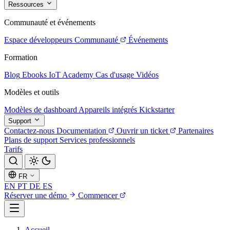
Ressources
Communauté et événements
Espace développeurs
Communauté
Événements
Formation
Blog
Ebooks
IoT Academy
Cas d'usage
Vidéos
Modèles et outils
Modèles de dashboard
Appareils intégrés
Kickstarter
Support
Contactez-nous
Documentation
Ouvrir un ticket
Partenaires
Plans de support
Services professionnels
Tarifs
FR
EN
PT
DE
ES
Réserver une démo
Commencer
Accueil