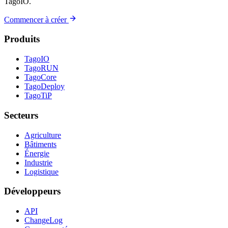
TagoIO.
Commencer à créer
Produits
TagoIO
TagoRUN
TagoCore
TagoDeploy
TagoTiP
Secteurs
Agriculture
Bâtiments
Énergie
Industrie
Logistique
Développeurs
API
ChangeLog