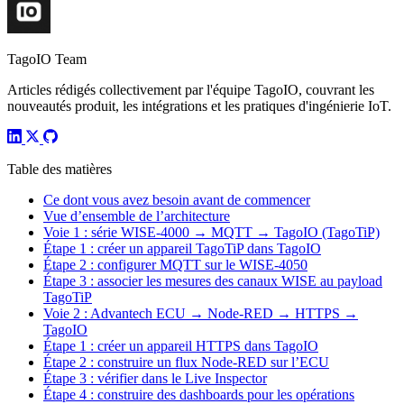
TagoIO Team
Articles rédigés collectivement par l'équipe TagoIO, couvrant les
nouveautés produit, les intégrations et les pratiques d'ingénierie IoT.
Table des matières
Ce dont vous avez besoin avant de commencer
Vue d’ensemble de l’architecture
Voie 1 : série WISE-4000 → MQTT → TagoIO (TagoTiP)
Étape 1 : créer un appareil TagoTiP dans TagoIO
Étape 2 : configurer MQTT sur le WISE-4050
Étape 3 : associer les mesures des canaux WISE au payload
TagoTiP
Voie 2 : Advantech ECU → Node-RED → HTTPS →
TagoIO
Étape 1 : créer un appareil HTTPS dans TagoIO
Étape 2 : construire un flux Node-RED sur l’ECU
Étape 3 : vérifier dans le Live Inspector
Étape 4 : construire des dashboards pour les opérations