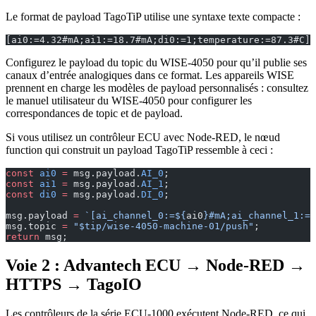
Le format de payload TagoTiP utilise une syntaxe texte compacte :
[ai0:=4.32#mA;ai1:=18.7#mA;di0:=1;temperature:=87.3#C]
Configurez le payload du topic du WISE-4050 pour qu’il publie ses
canaux d’entrée analogiques dans ce format. Les appareils WISE
prennent en charge les modèles de payload personnalisés : consultez
le manuel utilisateur du WISE-4050 pour configurer les
correspondances de topic et de payload.
Si vous utilisez un contrôleur ECU avec Node-RED, le nœud
function qui construit un payload TagoTiP ressemble à ceci :
const
 ai0
 =
 msg.payload.
AI_0
;
const
 ai1
 =
 msg.payload.
AI_1
;
const
 di0
 =
 msg.payload.
DI_0
;
msg.payload 
=
 `[ai_channel_0:=${
ai0
}#mA;ai_channel_1:=$
msg.topic 
=
 "$tip/wise-4050-machine-01/push"
;
return
 msg;
Voie 2 : Advantech ECU → Node-RED →
HTTPS → TagoIO
Les contrôleurs de la série ECU-1000 exécutent Node-RED, ce qui