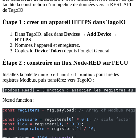
facilite la construction d’un pipeline de données vers la REST API
de TagoIO.
Étape 1 : créer un appareil HTTPS dans TagoIO
Dans TagoIO, allez dans
Devices → Add Device →
HTTPS
.
Nommez l’appareil et enregistrez.
Copiez le
Device Token
depuis l’onglet General.
Étape 2 : construire un flux Node-RED sur l’ECU
Installez la palette
pour lire les
node-red-contrib-modbus
registres Modbus, puis transférez vers TagoIO :
[Modbus Read] → [Function : associer les registres au f
Nœud function :
const
 registers
 =
 msg.payload; 
// Array of Modbus regis
const
 pressure
 =
 registers[
0
] 
*
 0.1
; 
// scale factor
const
 flow
 =
 registers[
1
] 
*
 0.01
;
const
 temperature
 =
 registers[
2
] 
/
 10
;
msg.payload 
=
 JSON
.
stringify
([