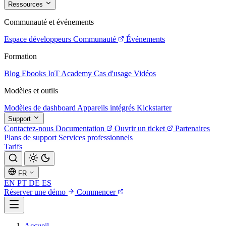
Ressources
Communauté et événements
Espace développeurs
Communauté
Événements
Formation
Blog
Ebooks
IoT Academy
Cas d'usage
Vidéos
Modèles et outils
Modèles de dashboard
Appareils intégrés
Kickstarter
Support
Contactez-nous
Documentation
Ouvrir un ticket
Partenaires
Plans de support
Services professionnels
Tarifs
FR
EN
PT
DE
ES
Réserver une démo
Commencer
Accueil