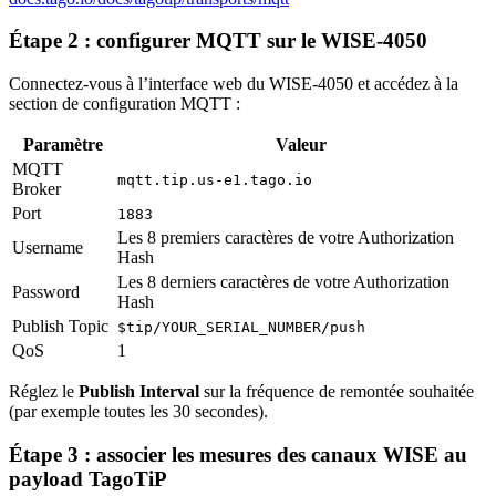
Étape 2 : configurer MQTT sur le WISE-4050
Connectez-vous à l’interface web du WISE-4050 et accédez à la
section de configuration MQTT :
Paramètre
Valeur
MQTT
mqtt.tip.us-e1.tago.io
Broker
Port
1883
Les 8 premiers caractères de votre Authorization
Username
Hash
Les 8 derniers caractères de votre Authorization
Password
Hash
Publish Topic
$tip/YOUR_SERIAL_NUMBER/push
QoS
1
Réglez le
Publish Interval
sur la fréquence de remontée souhaitée
(par exemple toutes les 30 secondes).
Étape 3 : associer les mesures des canaux WISE au
payload TagoTiP