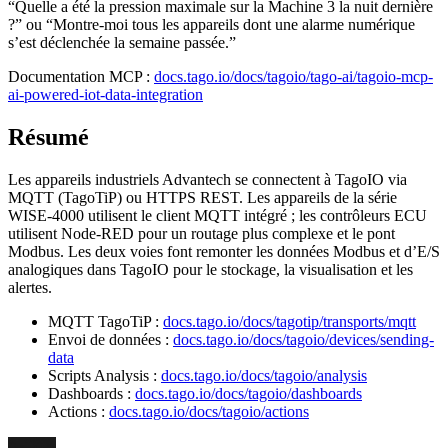
“Quelle a été la pression maximale sur la Machine 3 la nuit dernière
?” ou “Montre-moi tous les appareils dont une alarme numérique
s’est déclenchée la semaine passée.”
Documentation MCP :
docs.tago.io/docs/tagoio/tago-ai/tagoio-mcp-
ai-powered-iot-data-integration
Résumé
Les appareils industriels Advantech se connectent à TagoIO via
MQTT (TagoTiP) ou HTTPS REST. Les appareils de la série
WISE-4000 utilisent le client MQTT intégré ; les contrôleurs ECU
utilisent Node-RED pour un routage plus complexe et le pont
Modbus. Les deux voies font remonter les données Modbus et d’E/S
analogiques dans TagoIO pour le stockage, la visualisation et les
alertes.
MQTT TagoTiP :
docs.tago.io/docs/tagotip/transports/mqtt
Envoi de données :
docs.tago.io/docs/tagoio/devices/sending-
data
Scripts Analysis :
docs.tago.io/docs/tagoio/analysis
Dashboards :
docs.tago.io/docs/tagoio/dashboards
Actions :
docs.tago.io/docs/tagoio/actions