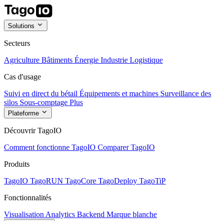
Solutions
Secteurs
Agriculture
Bâtiments
Énergie
Industrie
Logistique
Cas d'usage
Suivi en direct du bétail
Équipements et machines
Surveillance des
silos
Sous-comptage
Plus
Plateforme
Découvrir TagoIO
Comment fonctionne TagoIO
Comparer TagoIO
Produits
TagoIO
TagoRUN
TagoCore
TagoDeploy
TagoTiP
Fonctionnalités
Visualisation
Analytics
Backend
Marque blanche