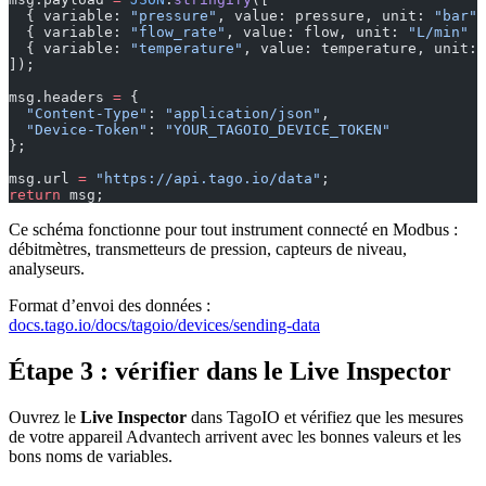
  { variable: 
"pressure"
, value: pressure, unit: 
"bar"
 
  { variable: 
"flow_rate"
, value: flow, unit: 
"L/min"
 }
  { variable: 
"temperature"
, value: temperature, unit: 
]);
msg.headers 
=
 {
  "Content-Type"
: 
"application/json"
,
  "Device-Token"
: 
"YOUR_TAGOIO_DEVICE_TOKEN"
};
msg.url 
=
 "https://api.tago.io/data"
;
return
 msg;
Ce schéma fonctionne pour tout instrument connecté en Modbus :
débitmètres, transmetteurs de pression, capteurs de niveau,
analyseurs.
Format d’envoi des données :
docs.tago.io/docs/tagoio/devices/sending-data
Étape 3 : vérifier dans le Live Inspector
Ouvrez le
Live Inspector
dans TagoIO et vérifiez que les mesures
de votre appareil Advantech arrivent avec les bonnes valeurs et les
bons noms de variables.