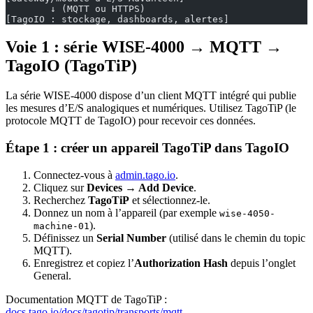
        ↓ (MQTT ou HTTPS)
[TagoIO : stockage, dashboards, alertes]
Voie 1 : série WISE-4000 → MQTT →
TagoIO (TagoTiP)
La série WISE-4000 dispose d’un client MQTT intégré qui publie
les mesures d’E/S analogiques et numériques. Utilisez TagoTiP (le
protocole MQTT de TagoIO) pour recevoir ces données.
Étape 1 : créer un appareil TagoTiP dans TagoIO
Connectez-vous à
admin.tago.io
.
Cliquez sur
Devices → Add Device
.
Recherchez
TagoTiP
et sélectionnez-le.
Donnez un nom à l’appareil (par exemple
wise-4050-
).
machine-01
Définissez un
Serial Number
(utilisé dans le chemin du topic
MQTT).
Enregistrez et copiez l’
Authorization Hash
depuis l’onglet
General.
Documentation MQTT de TagoTiP :
docs.tago.io/docs/tagotip/transports/mqtt