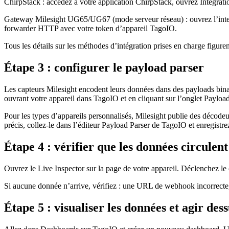
ChirpStack : accédez à votre application ChirpStack, ouvrez Integratio
Gateway Milesight UG65/UG67 (mode serveur réseau) : ouvrez l’interfa
forwarder HTTP avec votre token d’appareil TagoIO.
Tous les détails sur les méthodes d’intégration prises en charge figur
Étape 3 : configurer le payload parser
Les capteurs Milesight encodent leurs données dans des payloads binair
ouvrant votre appareil dans TagoIO et en cliquant sur l’onglet Payload
Pour les types d’appareils personnalisés, Milesight publie des décod
précis, collez-le dans l’éditeur Payload Parser de TagoIO et enregistr
Étape 4 : vérifier que les données circulent
Ouvrez le Live Inspector sur la page de votre appareil. Déclenchez le 
Si aucune donnée n’arrive, vérifiez : une URL de webhook incorrecte, 
Étape 5 : visualiser les données et agir des