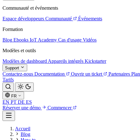
Communauté et événements
Espace développeurs
Communauté
Événements
Formation
Blog
Ebooks
IoT Academy
Cas d'usage
Vidéos
Modèles et outils
Modèles de dashboard
Appareils intégrés
Kickstarter
Support
Contactez-nous
Documentation
Ouvrir un ticket
Partenaires
Plan
Tarifs
FR
EN
PT
DE
ES
Réserver une démo
Commencer
Accueil
Blog
How to