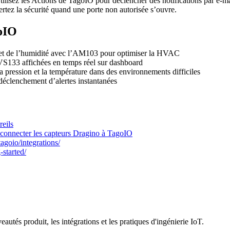
lisez les Actions de TagoIO pour déclencher des notifications par e-m
ez la sécurité quand une porte non autorisée s’ouvre.
goIO
re et de l’humidité avec l’AM103 pour optimiser la HVAC
S133 affichées en temps réel sur dashboard
la pression et la température dans des environnements difficiles
déclenchement d’alertes instantanées
reils
onnecter les capteurs Dragino à TagoIO
tagoio/integrations/
-started/
utés produit, les intégrations et les pratiques d'ingénierie IoT.