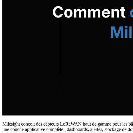
Milesight conçoit des capteurs LoRaWAN haut de gamme pour les bâtime
une couche applicative complète : dashboards, alertes, stockage de do