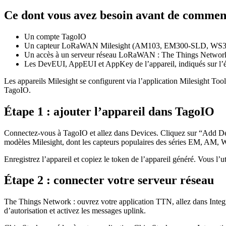
Ce dont vous avez besoin avant de comme
Un compte TagoIO
Un capteur LoRaWAN Milesight (AM103, EM300-SLD, WS301
Un accès à un serveur réseau LoRaWAN : The Things Network
Les DevEUI, AppEUI et AppKey de l’appareil, indiqués sur l’ét
Les appareils Milesight se configurent via l’application Milesight T
TagoIO.
Étape 1 : ajouter l’appareil dans TagoIO
Connectez-vous à TagoIO et allez dans Devices. Cliquez sur “Add De
modèles Milesight, dont les capteurs populaires des séries EM, AM,
Enregistrez l’appareil et copiez le token de l’appareil généré. Vous l’u
Étape 2 : connecter votre serveur réseau
The Things Network : ouvrez votre application TTN, allez dans Integ
d’autorisation et activez les messages uplink.