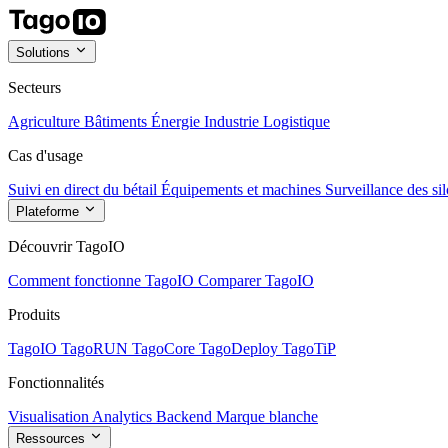
Solutions
Secteurs
Agriculture
Bâtiments
Énergie
Industrie
Logistique
Cas d'usage
Suivi en direct du bétail
Équipements et machines
Surveillance des sil
Plateforme
Découvrir TagoIO
Comment fonctionne TagoIO
Comparer TagoIO
Produits
TagoIO
TagoRUN
TagoCore
TagoDeploy
TagoTiP
Fonctionnalités
Visualisation
Analytics
Backend
Marque blanche
Ressources