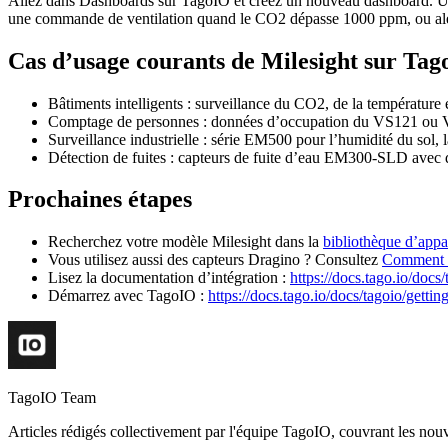
Allez dans Dashboards sur TagoIO et créez un nouveau dashboard. Uti
une commande de ventilation quand le CO2 dépasse 1000 ppm, ou alert
Cas d’usage courants de Milesight sur Ta
Bâtiments intelligents : surveillance du CO2, de la températu
Comptage de personnes : données d’occupation du VS121 ou V
Surveillance industrielle : série EM500 pour l’humidité du sol, 
Détection de fuites : capteurs de fuite d’eau EM300-SLD avec 
Prochaines étapes
Recherchez votre modèle Milesight dans la
bibliothèque d’appa
Vous utilisez aussi des capteurs Dragino ? Consultez
Comment c
Lisez la documentation d’intégration :
https://docs.tago.io/docs/
Démarrez avec TagoIO :
https://docs.tago.io/docs/tagoio/getting
TagoIO Team
Articles rédigés collectivement par l'équipe TagoIO, couvrant les nouvea