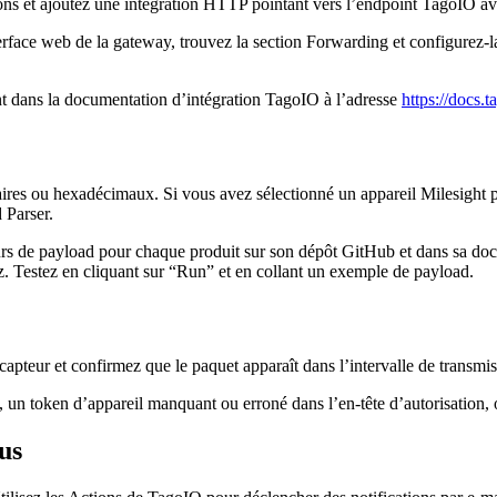
ns et ajoutez une intégration HTTP pointant vers l’endpoint TagoIO avec
ce web de la gateway, trouvez la section Forwarding et configurez-la p
ent dans la documentation d’intégration TagoIO à l’adresse
https://docs.t
es ou hexadécimaux. Si vous avez sélectionné un appareil Milesight préc
 Parser.
eurs de payload pour chaque produit sur son dépôt GitHub et dans sa d
ez. Testez en cliquant sur “Run” et en collant un exemple de payload.
capteur et confirmez que le paquet apparaît dans l’intervalle de transmis
un token d’appareil manquant ou erroné dans l’en-tête d’autorisation, o
sus