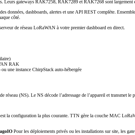
es. Leurs gateways RAK7258, RAK7289 et RAK7268 sont largement déploy
ge des données, dashboards, alertes et une API REST complète. Ensemble
haque côté.
du serveur de réseau LoRaWAN à votre premier dashboard en direct.
aire)
RaWAN RAK
u une instance ChirpStack auto-hébergée
réseau (NS). Le NS décode l’adressage de l’appareil et transmet le pa
est la configuration la plus courante. TTN gère la couche MAC LoRaWA
agoIO
Pour les déploiements privés ou les installations sur site, les