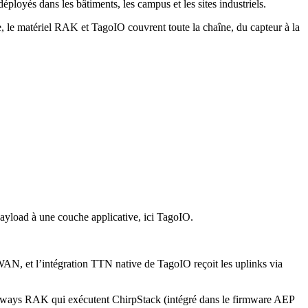
és dans les bâtiments, les campus et les sites industriels.
, le matériel RAK et TagoIO couvrent toute la chaîne, du capteur à la
yload à une couche applicative, ici TagoIO.
N, et l’intégration TTN native de TagoIO reçoit les uplinks via
 gateways RAK qui exécutent ChirpStack (intégré dans le firmware AEP