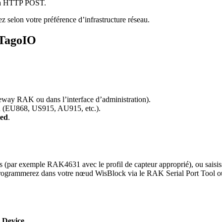
via HTTP POST.
 selon votre préférence d’infrastructure réseau.
 TagoIO
teway RAK ou dans l’interface d’administration).
on (EU868, US915, AU915, etc.).
ed
.
s (par exemple RAK4631 avec le profil de capteur approprié), ou saisiss
programmerez dans votre nœud WisBlock via le RAK Serial Port Tool 
 Device
.