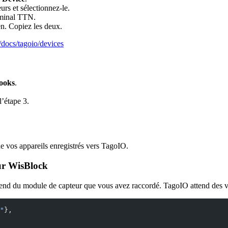
urs et sélectionnez-le.
rminal TTN.
. Copiez les deux.
/docs/tagoio/devices
ooks
.
’étape 3.
vos appareils enregistrés vers TagoIO.
eur WisBlock
pend du module de capteur que vous avez raccordé. TagoIO attend des 
"
},