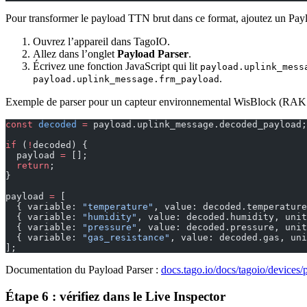
Pour transformer le payload TTN brut dans ce format, ajoutez un Payl
Ouvrez l’appareil dans TagoIO.
Allez dans l’onglet
Payload Parser
.
Écrivez une fonction JavaScript qui lit
payload.uplink_mess
.
payload.uplink_message.frm_payload
Exemple de parser pour un capteur environnemental WisBlock (RA
const
 decoded
 =
 payload.uplink_message.decoded_payload;
if
 (
!
decoded) {
  payload 
=
 [];
  return
;
}
payload 
=
 [
  { variable: 
"temperature"
, value: decoded.temperature
  { variable: 
"humidity"
, value: decoded.humidity, unit
  { variable: 
"pressure"
, value: decoded.pressure, unit
  { variable: 
"gas_resistance"
, value: decoded.gas, uni
];
Documentation du Payload Parser :
docs.tago.io/docs/tagoio/devices/
Étape 6 : vérifiez dans le Live Inspector