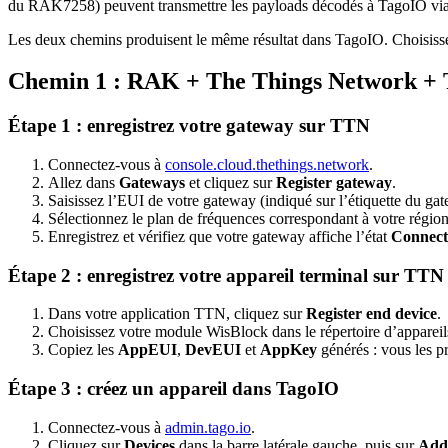
du RAK7258) peuvent transmettre les payloads décodés à TagoIO 
Les deux chemins produisent le même résultat dans TagoIO. Choisissez
Chemin 1 : RAK + The Things Network +
Étape 1 : enregistrez votre gateway sur TTN
Connectez-vous à
console.cloud.thethings.network
.
Allez dans
Gateways
et cliquez sur
Register gateway
.
Saisissez l’EUI de votre gateway (indiqué sur l’étiquette du ga
Sélectionnez le plan de fréquences correspondant à votre régi
Enregistrez et vérifiez que votre gateway affiche l’état
Connect
Étape 2 : enregistrez votre appareil terminal sur TTN
Dans votre application TTN, cliquez sur
Register end device
.
Choisissez votre module WisBlock dans le répertoire d’appareil
Copiez les
AppEUI
,
DevEUI
et
AppKey
générés : vous les 
Étape 3 : créez un appareil dans TagoIO
Connectez-vous à
admin.tago.io
.
Cliquez sur
Devices
dans la barre latérale gauche, puis sur
Add