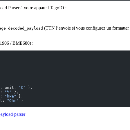
oad Parser à votre appareil TagoIO :
(TTN l’envoie si vous configurez un formatter
age.decoded_payload
K1906 / BME680) :
, unit: 
"C"
 },
: 
"%"
 },
: 
"hPa"
 },
t: 
"Ohm"
 }
payload-parser