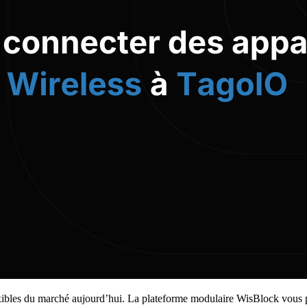
ibles du marché aujourd’hui. La plateforme modulaire WisBlock vous 