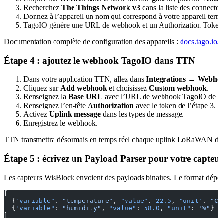
Recherchez
The Things Network v3
dans la liste des connecte
Donnez à l’appareil un nom qui correspond à votre appareil te
TagoIO génère une URL de webhook et un Authorization Token
Documentation complète de configuration des appareils :
docs.tago.io
Étape 4 : ajoutez le webhook TagoIO dans TTN
Dans votre application TTN, allez dans
Integrations → Webh
Cliquez sur
Add webhook
et choisissez
Custom webhook
.
Renseignez la
Base URL
avec l’URL de webhook TagoIO de l
Renseignez l’en-tête
Authorization
avec le token de l’étape 3.
Activez
Uplink message
dans les types de message.
Enregistrez le webhook.
TTN transmettra désormais en temps réel chaque uplink LoRaWAN de 
Étape 5 : écrivez un Payload Parser pour votre capt
Les capteurs WisBlock envoient des payloads binaires. Le format dé
[
  {
"variable"
: 
"temperature"
, 
"value"
: 
22.5
, 
"unit"
: 
"C
  {
"variable"
: 
"humidity"
, 
"value"
: 
58.0
, 
"unit"
: 
"%"
}
]