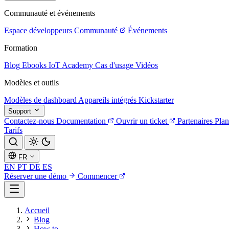
Communauté et événements
Espace développeurs
Communauté
Événements
Formation
Blog
Ebooks
IoT Academy
Cas d'usage
Vidéos
Modèles et outils
Modèles de dashboard
Appareils intégrés
Kickstarter
Support
Contactez-nous
Documentation
Ouvrir un ticket
Partenaires
Plan
Tarifs
FR
EN
PT
DE
ES
Réserver une démo
Commencer
Accueil
Blog
How to