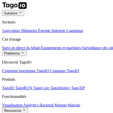
Solutions
Secteurs
Agriculture
Bâtiments
Énergie
Industrie
Logistique
Cas d'usage
Suivi en direct du bétail
Équipements et machines
Surveillance des sil
Plateforme
Découvrir TagoIO
Comment fonctionne TagoIO
Comparer TagoIO
Produits
TagoIO
TagoRUN
TagoCore
TagoDeploy
TagoTiP
Fonctionnalités
Visualisation
Analytics
Backend
Marque blanche
Ressources