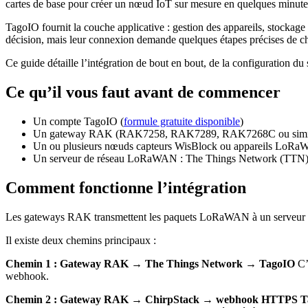
cartes de base pour créer un nœud IoT sur mesure en quelques minut
TagoIO fournit la couche applicative : gestion des appareils, stocka
décision, mais leur connexion demande quelques étapes précises de c
Ce guide détaille l’intégration de bout en bout, de la configuration 
Ce qu’il vous faut avant de commencer
Un compte TagoIO (
formule gratuite disponible
)
Un gateway RAK (RAK7258, RAK7289, RAK7268C ou simil
Un ou plusieurs nœuds capteurs WisBlock ou appareils Lo
Un serveur de réseau LoRaWAN : The Things Network (TTN) o
Comment fonctionne l’intégration
Les gateways RAK transmettent les paquets LoRaWAN à un serveur de 
Il existe deux chemins principaux :
Chemin 1 : Gateway RAK → The Things Network → TagoIO
C’
webhook.
Chemin 2 : Gateway RAK → ChirpStack → webhook HTTPS T