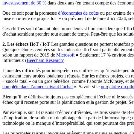
investissement de 30 %
dans deux ans (en tenant compte des économies 
Que ce soit pour la promesse
d’économies de coûts
ou par crainte de v
mise en œuvre de projets IoT » ou prévoient de le faire d’ici 2024, se
Ces chiffres sont d’autant plus prometteurs si l’on considère que l’II
d’achat semblent prendre tout autant de temps. Peut-être que les soluti
2. Les échecs IIoT / IoT
Les grandes questions ne portent toutefois pa
Quelques études centrées sur les industries IIoT sont particulièrement
selon un rapport de 2019 de
Microsoft
● Seulement 17 % environ des en
infructueux
(Beecham Research)
L’une des difficultés pour interpréter ces chiffres est qu’il existe pe
estimaient leurs projets totalement réussis. Sur les mêmes projets, en 
« succès total » ou un gros bénéfice, comme l’aborde McKinsey, et d
complète dans l’année suivant l’achat
». Savoir si le
purgatoire du pilo
Bien qu’il ne définisse toujours pas complètement l’échec ni le succès
échec qu’il recense porte sur la planification et la gestion de projet. 
Par exemple, sur 18 raisons d’échec différentes, les trois seules de B
d’implication, de soutien ou de pilotage de la part de l’informatique 
technologie ou le manque d’interopérabilité, qui sont pourtant des pr
Les principales raisons invoquées relèvent d’une mauvaise gestion. Ce