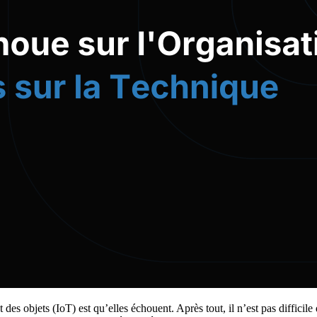
t des objets (IoT) est qu’elles échouent. Après tout, il n’est pas diffici