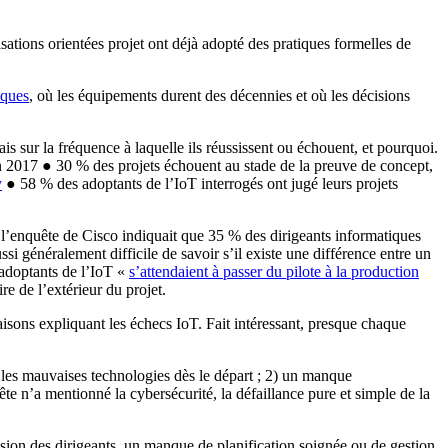
sations orientées projet ont déjà adopté des pratiques formelles de
sques
, où les équipements durent des décennies et où les décisions
is sur la fréquence à laquelle ils réussissent ou échouent, et pourquoi.
 2017 ● 30 % des projets échouent au stade de la preuve de concept,
y
● 58 % des adoptants de l’IoT interrogés ont jugé leurs projets
e, l’enquête de Cisco indiquait que 35 % des dirigeants informatiques
ussi généralement difficile de savoir s’il existe une différence entre un
adoptants de l’IoT «
s’attendaient à passer du pilote à la production
re de l’extérieur du projet.
aisons expliquant les échecs IoT. Fait intéressant, presque chaque
t les mauvaises technologies dès le départ ; 2) un manque
e n’a mentionné la cybersécurité, la défaillance pure et simple de la
sion des dirigeants, un manque de planification soignée ou de gestion