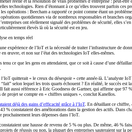
tier réelle et la résolution de vrais problèmes d’entreprise : peut-être
es technologies. Rien d’étonnant à ce qu’elles trouvent parfois ces proje
er les opérations : Beecham a rapporté ce point comme étant un problème
rs opérations quotidiennes via de nombreux responsables et branches organ
’entreprises ont réellement signalé des problèmes de sécurité, elles s’e
ticulièrement élevés là où la sécurité est en jeu.
lyse en temps réel
 expérience de l’IoT et la nécessité de traiter l’infrastructure de don
e en œuvre, et non sur l’état des technologies IoT elles-mêmes.
 tenu ce que les gens en attendaient, que ce soit à cause d’une défaill
.
e l’IoT quitterait « le creux du désespoir » cette année-là. L’analyste I
fait” selon lequel les trois quarts échouent ? En réalité, le succès est
l fait aussi référence à Eric Goodness de Gartner, qui affirme que 97 % 
 de projet se compte en « chiffres uniques », conclut Kanellos.
taient déjà des gains d’efficacité grâce à l’IoT
. En détaillant ce chiffr
 43 % constataient des améliorations dans la gestion des actifs. Dans cha
er prochainement leurs dépenses dans l’IoT.
onstataient une hausse de revenu de 5 % ou plus. De même, 46 % faisaie
 projets de réussis ou non, la plupart des entreprises sauteraient sur la