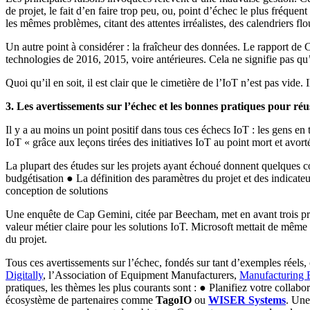
de projet, le fait d’en faire trop peu, ou, point d’échec le plus fréque
les mêmes problèmes, citant des attentes irréalistes, des calendriers fl
Un autre point à considérer : la fraîcheur des données. Le rapport de Ci
technologies de 2016, 2015, voire antérieures. Cela ne signifie pas qu
Quoi qu’il en soit, il est clair que le cimetière de l’IoT n’est pas vide. I
3. Les avertissements sur l’échec et les bonnes pratiques pour réu
Il y a au moins un point positif dans tous ces échecs IoT : les gens en
IoT « grâce aux leçons tirées des initiatives IoT au point mort et avort
La plupart des études sur les projets ayant échoué donnent quelques con
budgétisation ● La définition des paramètres du projet et des indicateu
conception de solutions
Une enquête de Cap Gemini, citée par Beecham, met en avant trois préo
valeur métier claire pour les solutions IoT. Microsoft mettait de même
du projet.
Tous ces avertissements sur l’échec, fondés sur tant d’exemples réels
Digitally
, l’Association of Equipment Manufacturers,
Manufacturing 
pratiques, les thèmes les plus courants sont : ● Planifiez votre collabora
écosystème de partenaires comme
TagoIO
ou
WISER Systems
. Une