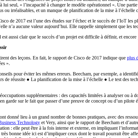
nt à lui seul, « l’incapacité à changer le modèle opérationnel ». Une par
ous ou irréalisables, et un manque de planification de la mise à l’échell
sco de 2017 est l’une des études sur l’échec et le succès de l’IoT les plu
’elle n’a aucune valeur aujourd’hui. Elle rappelle simplement que les te
l est aussi clair que le succès d’un projet est difficile à définir, et encore
ssir
 tirent des leçons. En fait, le rapport de Cisco de 2017 indique que
plus 
ées ».
seils pour éviter les mêmes erreurs. Beecham, par exemple, a identifié p
rs de réussite ● La planification de la mise à l’échelle ● Le test des te
ccupations supplémentaires : des capacités limitées à analyser ou à do
 en garde sur le fait que passer d’une preuve de concept ou d’un pilote
, ont donné lieu à un grand nombre de bonnes pratiques, avec des ressou
Business Technology
et Very, ainsi que le rapport de Beecham et d’autr
tion : elle peut être à la fois interne et externe, en impliquant l’informat
 très bonne idée ici est d’impliquer ceux dont le travail pourrait être aff