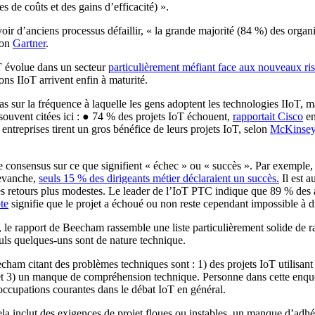
de coûts et des gains d’efficacité) ».
oir d’anciens processus défaillir, « la grande majorité (84 %) des organi
lon
Gartner
.
oT évolue dans un secteur
particulièrement méfiant face aux nouveaux ri
ons IIoT arrivent enfin à maturité.
s sur la fréquence à laquelle les gens adoptent les technologies IIoT, ma
 souvent citées ici : ● 74 % des projets IoT échouent,
rapportait Cisco
en
treprises tirent un gros bénéfice de leurs projets IoT, selon
McKinse
u de consensus sur ce que signifient « échec » ou « succès ». Par exempl
revanche,
seuls 15 % des dirigeants métier déclaraient un succès.
Il est a
es retours plus modestes. Le leader de l’IoT PTC indique que 89 % des 
te
signifie que le projet a échoué ou non reste cependant impossible à di
, le rapport de Beecham rassemble une liste particulièrement solide de r
Seuls quelques-uns sont de nature technique.
eecham citant des problèmes techniques sont : 1) des projets IoT utilisan
; et 3) un manque de compréhension technique. Personne dans cette enquêt
éoccupations courantes dans le débat IoT en général.
la inclut des exigences de projet floues ou instables, un manque d’adhé