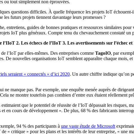
es ou tout simplement non éprouvées.
ques questions difficiles. À quelle fréquence les projets IoT échouent-i
 les futurs projets tiennent davantage leurs promesses ?
che, entretiens, guides de bonnes pratiques et ressources similaires pou
s projets IoT plus généraux. Compte tenu du chevauchement constaté un p
e l’IIoT
2. Les échecs de l’IIoT
3. Les avertissements sur l’échec et
ux de l’IoT par elles-mêmes. Des entreprises comme
TagoIO
, par exempl
ottes. De nouvelles organisations IoT semblent apparaître chaque mois, e
riels seraient « connectés » d’ici 2020
. Un autre chiffre indique qu’on p
 qui ne manque pas. Par exemple, une enquête menée auprès de dirigeant
. Cela ne montre toutefois pas combien d’entre eux étaient réellement prêt
stimaient que le potentiel de réussite de l’IoT dépassait les risques, ma
 actifs et en cours de développement ». De plus, 68 % des fabricants inte
exemple, 94 % des participants à
une vaste étude de Microsoft
exprimaien
de « critique » pour les plans et les intérêts de leur entreprise, « une 