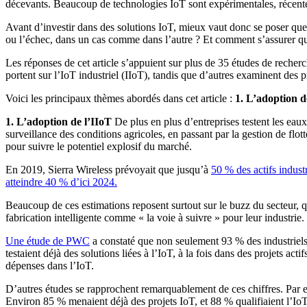
décevants. Beaucoup de technologies IoT sont expérimentales, récent
Avant d’investir dans des solutions IoT, mieux vaut donc se poser quel
ou l’échec, dans un cas comme dans l’autre ? Et comment s’assurer que
Les réponses de cet article s’appuient sur plus de 35 études de recher
portent sur l’IoT industriel (IIoT), tandis que d’autres examinent de
Voici les principaux thèmes abordés dans cet article :
1. L’adoption d
1. L’adoption de l’IIoT
De plus en plus d’entreprises testent les ea
surveillance des conditions agricoles, en passant par la gestion de fl
pour suivre le potentiel explosif du marché.
En 2019, Sierra Wireless prévoyait que jusqu’à
50 % des actifs indust
atteindre 40 % d’ici 2024.
Beaucoup de ces estimations reposent surtout sur le buzz du secteur,
fabrication intelligente comme « la voie à suivre » pour leur industrie
Une étude de PWC
a constaté que non seulement 93 % des industriels e
testaient déjà des solutions liées à l’IoT, à la fois dans des projets
dépenses dans l’IoT.
D’autres études se rapprochent remarquablement de ces chiffres. Par 
Environ 85 % menaient déjà des projets IoT, et 88 % qualifiaient l’IoT 