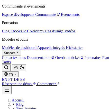
Communauté et événements
Espace développeurs
Communauté
Événements
Formation
Blog
Ebooks
IoT Academy
Cas d'usage
Vidéos
Modèles et outils
Modèles de dashboard
Appareils intégrés
Kickstarter
Support
Contactez-nous
Documentation
Ouvrir un ticket
Partenaires
Plan
Tarifs
FR
EN
PT
DE
ES
Réserver une démo
Commencer
Accueil
Blog
Tech Insights