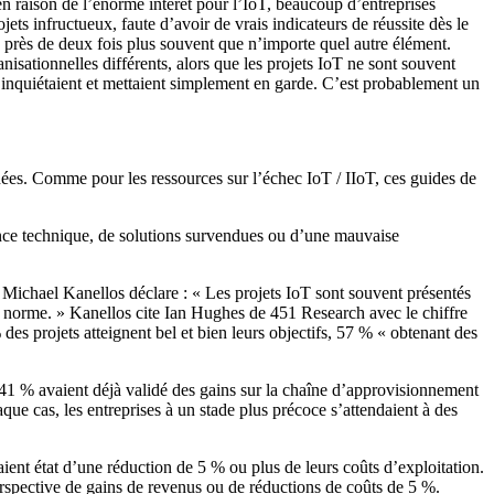
 en raison de l’énorme intérêt pour l’IoT, beaucoup d’entreprises
ts infructueux, faute d’avoir de vrais indicateurs de réussite dès le
 près de deux fois plus souvent que n’importe quel autre élément.
isationnelles différents, alors que les projets IoT ne sont souvent
n inquiétaient et mettaient simplement en garde. C’est probablement un
nées. Comme pour les ressources sur l’échec IoT / IIoT, ces guides de
ance technique, de solutions survendues ou d’une mauvaise
oT Michael Kanellos déclare : « Les projets IoT sont souvent présentés
 la norme. » Kanellos cite Ian Hughes de 451 Research avec le chiffre
des projets atteignent bel et bien leurs objectifs, 57 % « obtenant des
e, 41 % avaient déjà validé des gains sur la chaîne d’approvisionnement
que cas, les entreprises à un stade plus précoce s’attendaient à des
nt état d’une réduction de 5 % ou plus de leurs coûts d’exploitation.
 perspective de gains de revenus ou de réductions de coûts de 5 %.