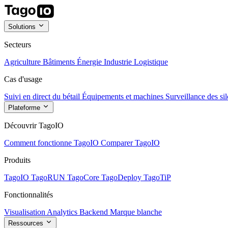
Solutions
Secteurs
Agriculture
Bâtiments
Énergie
Industrie
Logistique
Cas d'usage
Suivi en direct du bétail
Équipements et machines
Surveillance des sil
Plateforme
Découvrir TagoIO
Comment fonctionne TagoIO
Comparer TagoIO
Produits
TagoIO
TagoRUN
TagoCore
TagoDeploy
TagoTiP
Fonctionnalités
Visualisation
Analytics
Backend
Marque blanche
Ressources