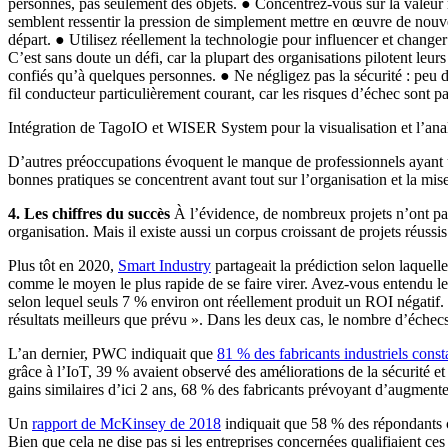
personnes, pas seulement des objets. ● Concentrez-vous sur la valeur mé
semblent ressentir la pression de simplement mettre en œuvre de nouvell
départ. ● Utilisez réellement la technologie pour influencer et chang
C’est sans doute un défi, car la plupart des organisations pilotent leu
confiés qu’à quelques personnes. ● Ne négligez pas la sécurité : peu d
fil conducteur particulièrement courant, car les risques d’échec sont par
Intégration de TagoIO et WISER System pour la visualisation et l’ana
D’autres préoccupations évoquent le manque de professionnels ayant une
bonnes pratiques se concentrent avant tout sur l’organisation et la mis
4. Les chiffres du succès
À l’évidence, de nombreux projets n’ont pas
organisation. Mais il existe aussi un corpus croissant de projets réussis
Plus tôt en 2020,
Smart Industry
partageait la prédiction selon laquell
comme le moyen le plus rapide de se faire virer. Avez-vous entendu le “
selon lequel seuls 7 % environ ont réellement produit un ROI négatif. I
résultats meilleurs que prévu ». Dans les deux cas, le nombre d’échecs
L’an dernier, PWC indiquait que
81 % des fabricants industriels consta
grâce à l’IoT, 39 % avaient observé des améliorations de la sécurité et
gains similaires d’ici 2 ans, 68 % des fabricants prévoyant d’augment
Un
rapport de McKinsey de 2018
indiquait que 58 % des répondants c
Bien que cela ne dise pas si les entreprises concernées qualifiaient ces