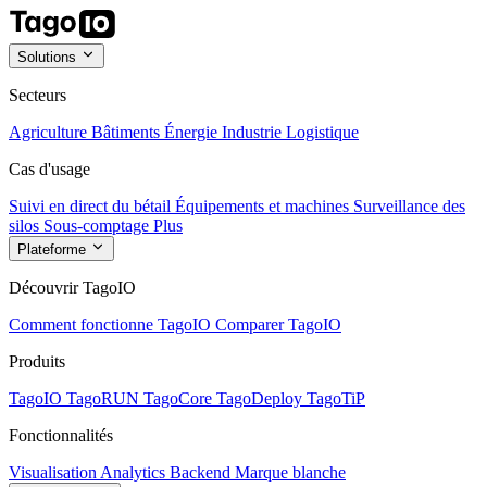
Solutions
Secteurs
Agriculture
Bâtiments
Énergie
Industrie
Logistique
Cas d'usage
Suivi en direct du bétail
Équipements et machines
Surveillance des
silos
Sous-comptage
Plus
Plateforme
Découvrir TagoIO
Comment fonctionne TagoIO
Comparer TagoIO
Produits
TagoIO
TagoRUN
TagoCore
TagoDeploy
TagoTiP
Fonctionnalités
Visualisation
Analytics
Backend
Marque blanche