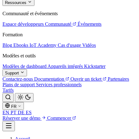
Ressources
Communauté et événements
Espace développeurs
Communauté
Événements
Formation
Blog
Ebooks
IoT Academy
Cas d'usage
Vidéos
Modèles et outils
Modèles de dashboard
Appareils intégrés
Kickstarter
Support
Contactez-nous
Documentation
Ouvrir un ticket
Partenaires
Plans de support
Services professionnels
Tarifs
FR
EN
PT
DE
ES
Réserver une démo
Commencer
Accueil