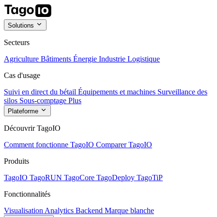
Solutions
Secteurs
Agriculture
Bâtiments
Énergie
Industrie
Logistique
Cas d'usage
Suivi en direct du bétail
Équipements et machines
Surveillance des
silos
Sous-comptage
Plus
Plateforme
Découvrir TagoIO
Comment fonctionne TagoIO
Comparer TagoIO
Produits
TagoIO
TagoRUN
TagoCore
TagoDeploy
TagoTiP
Fonctionnalités
Visualisation
Analytics
Backend
Marque blanche