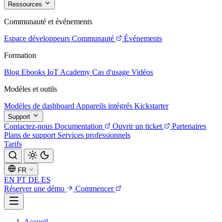
Ressources
Communauté et événements
Espace développeurs
Communauté
Événements
Formation
Blog
Ebooks
IoT Academy
Cas d'usage
Vidéos
Modèles et outils
Modèles de dashboard
Appareils intégrés
Kickstarter
Support
Contactez-nous
Documentation
Ouvrir un ticket
Partenaires
Plans de support
Services professionnels
Tarifs
FR
EN
PT
DE
ES
Réserver une démo
Commencer
Accueil