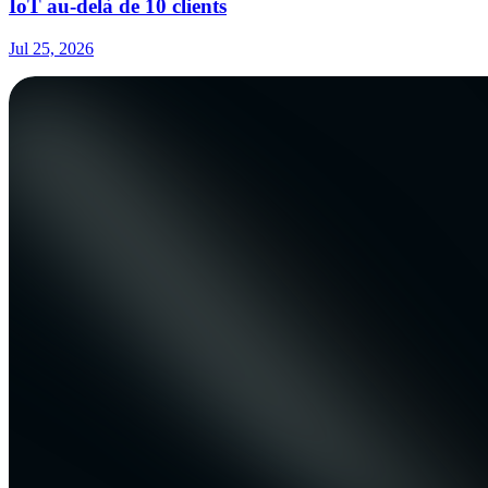
IoT au-delà de 10 clients
Jul 25, 2026