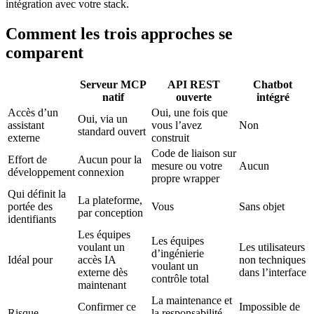
intégration avec votre stack.
Comment les trois approches se
comparent
Serveur MCP
API REST
Chatbot
natif
ouverte
intégré
Accès d’un
Oui, une fois que
Oui, via un
assistant
vous l’avez
Non
standard ouvert
externe
construit
Code de liaison sur
Effort de
Aucun pour la
mesure ou votre
Aucun
développement
connexion
propre wrapper
Qui définit la
La plateforme,
portée des
Vous
Sans objet
par conception
identifiants
Les équipes
Les équipes
voulant un
Les utilisateurs
d’ingénierie
Idéal pour
accès IA
non techniques
voulant un
externe dès
dans l’interface
contrôle total
maintenant
La maintenance et
Confirmer ce
Impossible de
Risque
la responsabilité