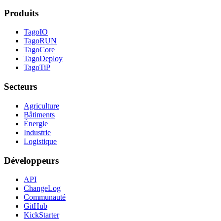
Produits
TagoIO
TagoRUN
TagoCore
TagoDeploy
TagoTiP
Secteurs
Agriculture
Bâtiments
Énergie
Industrie
Logistique
Développeurs
API
ChangeLog
Communauté
GitHub
KickStarter