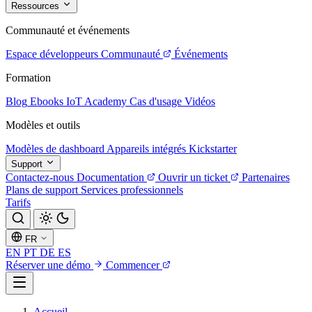
Ressources
Communauté et événements
Espace développeurs
Communauté
Événements
Formation
Blog
Ebooks
IoT Academy
Cas d'usage
Vidéos
Modèles et outils
Modèles de dashboard
Appareils intégrés
Kickstarter
Support
Contactez-nous
Documentation
Ouvrir un ticket
Partenaires
Plans de support
Services professionnels
Tarifs
FR
EN
PT
DE
ES
Réserver une démo
Commencer
Accueil