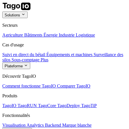
Solutions
Secteurs
Agriculture
Bâtiments
Énergie
Industrie
Logistique
Cas d'usage
Suivi en direct du bétail
Équipements et machines
Surveillance des
silos
Sous-comptage
Plus
Plateforme
Découvrir TagoIO
Comment fonctionne TagoIO
Comparer TagoIO
Produits
TagoIO
TagoRUN
TagoCore
TagoDeploy
TagoTiP
Fonctionnalités
Visualisation
Analytics
Backend
Marque blanche