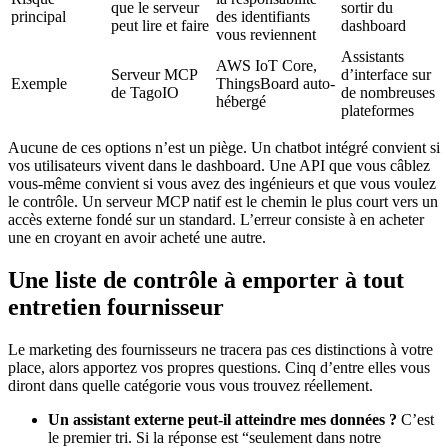
que le serveur
sortir du
principal
des identifiants
peut lire et faire
dashboard
vous reviennent
Assistants
AWS IoT Core,
Serveur MCP
d’interface sur
Exemple
ThingsBoard auto-
de TagoIO
de nombreuses
hébergé
plateformes
Aucune de ces options n’est un piège. Un chatbot intégré convient si
vos utilisateurs vivent dans le dashboard. Une API que vous câblez
vous-même convient si vous avez des ingénieurs et que vous voulez
le contrôle. Un serveur MCP natif est le chemin le plus court vers un
accès externe fondé sur un standard. L’erreur consiste à en acheter
une en croyant en avoir acheté une autre.
Une liste de contrôle à emporter à tout
entretien fournisseur
Le marketing des fournisseurs ne tracera pas ces distinctions à votre
place, alors apportez vos propres questions. Cinq d’entre elles vous
diront dans quelle catégorie vous vous trouvez réellement.
Un assistant externe peut-il atteindre mes données ?
C’est
le premier tri. Si la réponse est “seulement dans notre