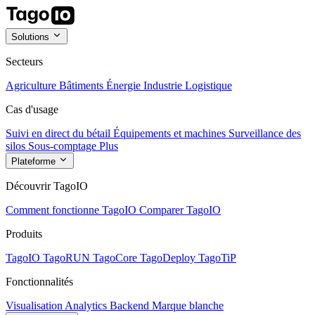
Solutions
Secteurs
Agriculture
Bâtiments
Énergie
Industrie
Logistique
Cas d'usage
Suivi en direct du bétail
Équipements et machines
Surveillance des
silos
Sous-comptage
Plus
Plateforme
Découvrir TagoIO
Comment fonctionne TagoIO
Comparer TagoIO
Produits
TagoIO
TagoRUN
TagoCore
TagoDeploy
TagoTiP
Fonctionnalités
Visualisation
Analytics
Backend
Marque blanche