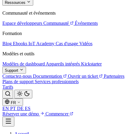
Ressources
Communauté et événements
Espace développeurs
Communauté
Événements
Formation
Blog
Ebooks
IoT Academy
Cas d'usage
Vidéos
Modèles et outils
Modèles de dashboard
Appareils intégrés
Kickstarter
Support
Contactez-nous
Documentation
Ouvrir un ticket
Partenaires
Plans de support
Services professionnels
Tarifs
FR
EN
PT
DE
ES
Réserver une démo
Commencer
Accueil