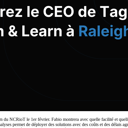
u NCRioT le 1er février. Fabio montrera avec quelle facilité et quell
lyses permet de déployer des solutions avec des coûts et des délais agre