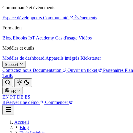
Communauté et événements
Espace développeurs
Communauté
Événements
Formation
Blog
Ebooks
IoT Academy
Cas d'usage
Vidéos
Modèles et outils
Modèles de dashboard
Appareils intégrés
Kickstarter
Support
Contactez-nous
Documentation
Ouvrir un ticket
Partenaires
Plan
Tarifs
FR
EN
PT
DE
ES
Réserver une démo
Commencer
Accueil
Blog
Tech Insights