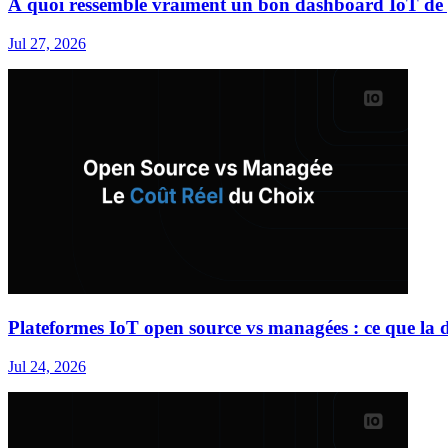
À quoi ressemble vraiment un bon dashboard IoT de 
Jul 27, 2026
Plateformes IoT open source vs managées : ce que la d
Jul 24, 2026