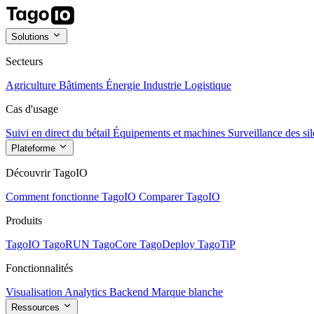
Solutions
Secteurs
Agriculture
Bâtiments
Énergie
Industrie
Logistique
Cas d'usage
Suivi en direct du bétail
Équipements et machines
Surveillance des sil
Plateforme
Découvrir TagoIO
Comment fonctionne TagoIO
Comparer TagoIO
Produits
TagoIO
TagoRUN
TagoCore
TagoDeploy
TagoTiP
Fonctionnalités
Visualisation
Analytics
Backend
Marque blanche
Ressources