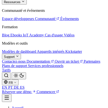
Ressources
Communauté et événements
Espace développeurs
Communauté
Événements
Formation
Blog
Ebooks
IoT Academy
Cas d'usage
Vidéos
Modèles et outils
Modèles de dashboard
Appareils intégrés
Kickstarter
Support
Contactez-nous
Documentation
Ouvrir un ticket
Partenaires
Plans de support
Services professionnels
Tarifs
FR
EN
PT
DE
ES
Réserver une démo
Commencer
Accueil