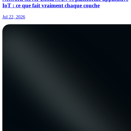
IoT : ce que fait vraiment chaque couche
Jul 22, 2026