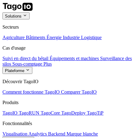
Solutions
Secteurs
Agriculture
Bâtiments
Énergie
Industrie
Logistique
Cas d'usage
Suivi en direct du bétail
Équipements et machines
Surveillance des
silos
Sous-comptage
Plus
Plateforme
Découvrir TagoIO
Comment fonctionne TagoIO
Comparer TagoIO
Produits
TagoIO
TagoRUN
TagoCore
TagoDeploy
TagoTiP
Fonctionnalités
Visualisation
Analytics
Backend
Marque blanche