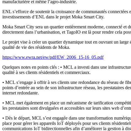
manufacturière et même l’agro-industrie.
ENL s’efforce de soutenir la croissance de communautés connectées et 
investissements d’ENL dans le projet Moka Smart City.
Moka Smart City sera un quartier entièrement moderne, connecté et du
directement dans l’urbanisation, et TagoIO est là pour rendre cela poss
Le projet vise à créer un quartier dynamique tout en ouvrant un large 
qualité de vie des résidents de Moka.
https://www.ewra.net/ew/pdf/EW_2006_15-16_05.pdf
Quelques notes en points clés : • MCL a investi dans une infrastructur
qualité à ses clients résidentiels et commerciaux.
• MCL s’engage à offrir à ses clients une redondance du réseau de fi
points d’entrée au sein de son infrastructure réseau, les prestataires des
internet redondante.
• MCL met également en place un mécanisme de tarification compétitif et
les prestataires sont divulguées et accessibles sur leurs sites web d’entr
• Dès le départ, MCL s’est engagée dans une transformation numérique 
place pour gérer les appareils IoT déployés pour ses clients résident
communications IoT bidirectionnelles afin d’améliorer la gestion à dis