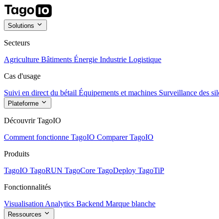
Solutions
Secteurs
Agriculture
Bâtiments
Énergie
Industrie
Logistique
Cas d'usage
Suivi en direct du bétail
Équipements et machines
Surveillance des sil
Plateforme
Découvrir TagoIO
Comment fonctionne TagoIO
Comparer TagoIO
Produits
TagoIO
TagoRUN
TagoCore
TagoDeploy
TagoTiP
Fonctionnalités
Visualisation
Analytics
Backend
Marque blanche
Ressources