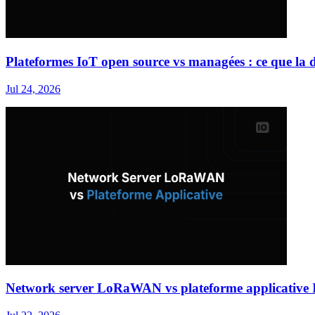
Plateformes IoT open source vs managées : ce que la d
Jul 24, 2026
Network server LoRaWAN vs plateforme applicative I