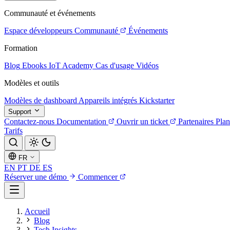
Communauté et événements
Espace développeurs
Communauté
Événements
Formation
Blog
Ebooks
IoT Academy
Cas d'usage
Vidéos
Modèles et outils
Modèles de dashboard
Appareils intégrés
Kickstarter
Support
Contactez-nous
Documentation
Ouvrir un ticket
Partenaires
Plan
Tarifs
FR
EN
PT
DE
ES
Réserver une démo
Commencer
Accueil
Blog
Tech Insights