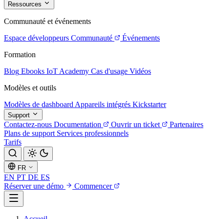
Ressources
Communauté et événements
Espace développeurs
Communauté
Événements
Formation
Blog
Ebooks
IoT Academy
Cas d'usage
Vidéos
Modèles et outils
Modèles de dashboard
Appareils intégrés
Kickstarter
Support
Contactez-nous
Documentation
Ouvrir un ticket
Partenaires
Plans de support
Services professionnels
Tarifs
FR
EN
PT
DE
ES
Réserver une démo
Commencer
Accueil