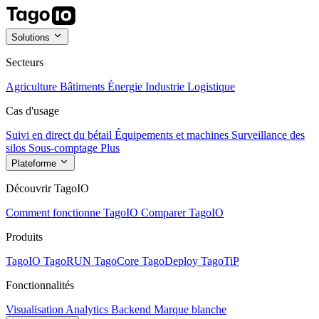
Solutions
Secteurs
Agriculture
Bâtiments
Énergie
Industrie
Logistique
Cas d'usage
Suivi en direct du bétail
Équipements et machines
Surveillance des
silos
Sous-comptage
Plus
Plateforme
Découvrir TagoIO
Comment fonctionne TagoIO
Comparer TagoIO
Produits
TagoIO
TagoRUN
TagoCore
TagoDeploy
TagoTiP
Fonctionnalités
Visualisation
Analytics
Backend
Marque blanche