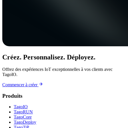
Créez. Personnalisez. Déployez.
Offrez des expériences IoT exceptionnelles à vos clients avec
TagoIO.
Commencer à créer
Produits
TagoIO
TagoRUN
TagoCore
TagoDeploy
TagoTiP