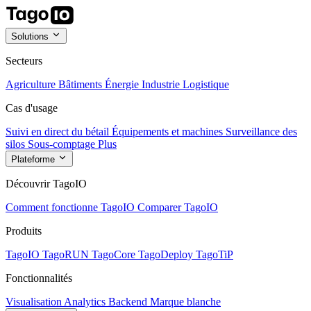
Solutions
Secteurs
Agriculture
Bâtiments
Énergie
Industrie
Logistique
Cas d'usage
Suivi en direct du bétail
Équipements et machines
Surveillance des
silos
Sous-comptage
Plus
Plateforme
Découvrir TagoIO
Comment fonctionne TagoIO
Comparer TagoIO
Produits
TagoIO
TagoRUN
TagoCore
TagoDeploy
TagoTiP
Fonctionnalités
Visualisation
Analytics
Backend
Marque blanche