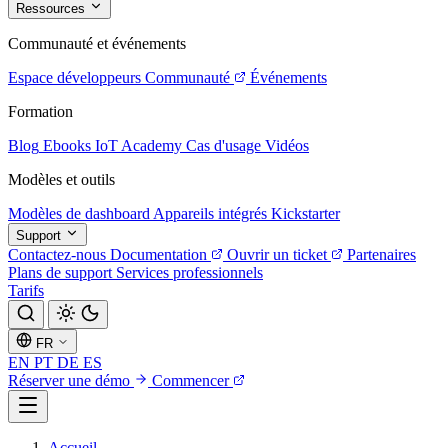
Ressources
Communauté et événements
Espace développeurs
Communauté
Événements
Formation
Blog
Ebooks
IoT Academy
Cas d'usage
Vidéos
Modèles et outils
Modèles de dashboard
Appareils intégrés
Kickstarter
Support
Contactez-nous
Documentation
Ouvrir un ticket
Partenaires
Plans de support
Services professionnels
Tarifs
FR
EN
PT
DE
ES
Réserver une démo
Commencer
Accueil