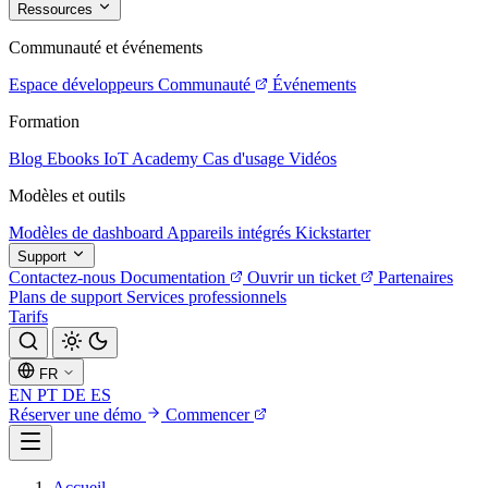
Ressources
Communauté et événements
Espace développeurs
Communauté
Événements
Formation
Blog
Ebooks
IoT Academy
Cas d'usage
Vidéos
Modèles et outils
Modèles de dashboard
Appareils intégrés
Kickstarter
Support
Contactez-nous
Documentation
Ouvrir un ticket
Partenaires
Plans de support
Services professionnels
Tarifs
FR
EN
PT
DE
ES
Réserver une démo
Commencer
Accueil