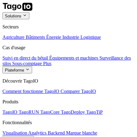
Solutions
Secteurs
Agriculture
Bâtiments
Énergie
Industrie
Logistique
Cas d'usage
Suivi en direct du bétail
Équipements et machines
Surveillance des
silos
Sous-comptage
Plus
Plateforme
Découvrir TagoIO
Comment fonctionne TagoIO
Comparer TagoIO
Produits
TagoIO
TagoRUN
TagoCore
TagoDeploy
TagoTiP
Fonctionnalités
Visualisation
Analytics
Backend
Marque blanche