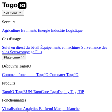
Solutions
Secteurs
Agriculture
Bâtiments
Énergie
Industrie
Logistique
Cas d'usage
Suivi en direct du bétail
Équipements et machines
Surveillance des
silos
Sous-comptage
Plus
Plateforme
Découvrir TagoIO
Comment fonctionne TagoIO
Comparer TagoIO
Produits
TagoIO
TagoRUN
TagoCore
TagoDeploy
TagoTiP
Fonctionnalités
Visualisation
Analytics
Backend
Marque blanche