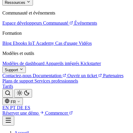
Ressources
Communauté et événements
Espace développeurs
Communauté
Événements
Formation
Blog
Ebooks
IoT Academy
Cas d'usage
Vidéos
Modèles et outils
Modèles de dashboard
Appareils intégrés
Kickstarter
Support
Contactez-nous
Documentation
Ouvrir un ticket
Partenaires
Plans de support
Services professionnels
Tarifs
FR
EN
PT
DE
ES
Réserver une démo
Commencer
Accueil