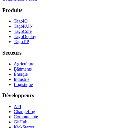
Produits
TagoIO
TagoRUN
TagoCore
TagoDeploy
TagoTiP
Secteurs
Agriculture
Bâtiments
Énergie
Industrie
Logistique
Développeurs
API
ChangeLog
Communauté
GitHub
KickStarter