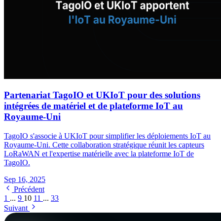
Partenariat TagoIO et UKIoT pour des solutions
intégrées de matériel et de plateforme IoT au
Royaume-Uni
TagoIO s'associe à UKIoT pour simplifier les déploiements IoT au
Royaume-Uni. Cette collaboration stratégique réunit les capteurs
LoRaWAN et l'expertise matérielle avec la plateforme IoT de
TagoIO.
Sep 16, 2025
Précédent
1
...
9
10
11
...
33
Suivant