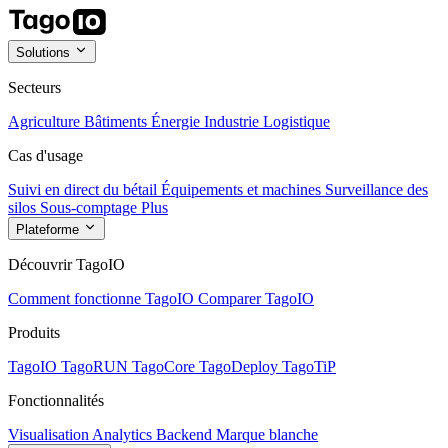
Solutions
Secteurs
Agriculture
Bâtiments
Énergie
Industrie
Logistique
Cas d'usage
Suivi en direct du bétail
Équipements et machines
Surveillance des
silos
Sous-comptage
Plus
Plateforme
Découvrir TagoIO
Comment fonctionne TagoIO
Comparer TagoIO
Produits
TagoIO
TagoRUN
TagoCore
TagoDeploy
TagoTiP
Fonctionnalités
Visualisation
Analytics
Backend
Marque blanche