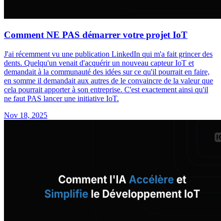
Comment NE PAS démarrer votre projet IoT
J'ai récemment vu une publication LinkedIn qui m'a fait grincer des
dents. Quelqu'un venait d'acquérir un nouveau capteur IoT et
demandait à la communauté des idées sur ce qu'il pourrait en faire,
en somme il demandait aux autres de le convaincre de la valeur que
cela pourrait apporter à son entreprise. C'est exactement ainsi qu'il
ne faut PAS lancer une initiative IoT.
Nov 18, 2025