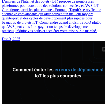
L'univers de l'Internet des objets (IoT) propose de nombreuses
plateformes pour construire des solutions connectées, et AWS IoT
Core figure parmi les plus connues. Pourtant, TagoIO se révèle une
alternative convaincante qui offre souvent un meilleur rapport
qualité-prix et des cycles de développement plus rapides pour
beaucoup de projets IoT. Comprendre quand choisir TagoIO plutôt
qu'AWS peut vous faire gagner un temps de développement
précieux, réduire vos coûts et accélérer votre mise sur le marché.
Dec 9, 2025