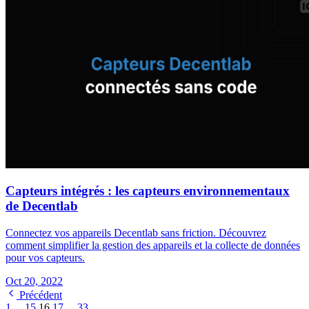
Capteurs intégrés : les capteurs environnementaux
de Decentlab
Connectez vos appareils Decentlab sans friction. Découvrez
comment simplifier la gestion des appareils et la collecte de données
pour vos capteurs.
Oct 20, 2022
Précédent
1
...
15
16
17
...
33