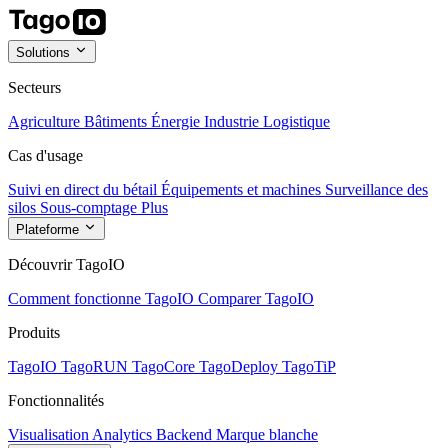
Solutions
Secteurs
Agriculture
Bâtiments
Énergie
Industrie
Logistique
Cas d'usage
Suivi en direct du bétail
Équipements et machines
Surveillance des
silos
Sous-comptage
Plus
Plateforme
Découvrir TagoIO
Comment fonctionne TagoIO
Comparer TagoIO
Produits
TagoIO
TagoRUN
TagoCore
TagoDeploy
TagoTiP
Fonctionnalités
Visualisation
Analytics
Backend
Marque blanche