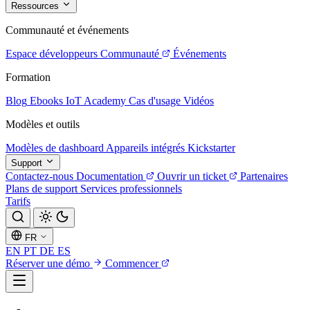
Ressources
Communauté et événements
Espace développeurs
Communauté
Événements
Formation
Blog
Ebooks
IoT Academy
Cas d'usage
Vidéos
Modèles et outils
Modèles de dashboard
Appareils intégrés
Kickstarter
Support
Contactez-nous
Documentation
Ouvrir un ticket
Partenaires
Plans de support
Services professionnels
Tarifs
FR
EN
PT
DE
ES
Réserver une démo
Commencer