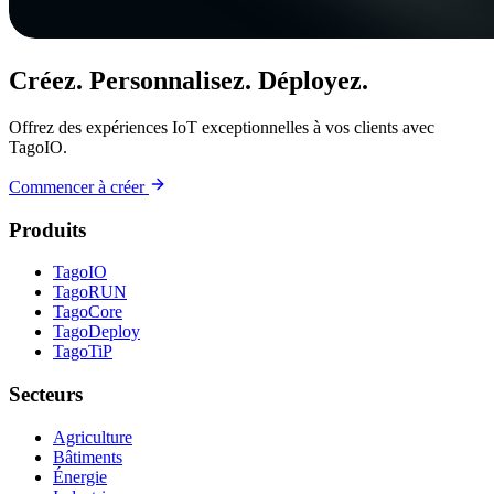
Créez. Personnalisez. Déployez.
Offrez des expériences IoT exceptionnelles à vos clients avec
TagoIO.
Commencer à créer
Produits
TagoIO
TagoRUN
TagoCore
TagoDeploy
TagoTiP
Secteurs
Agriculture
Bâtiments
Énergie