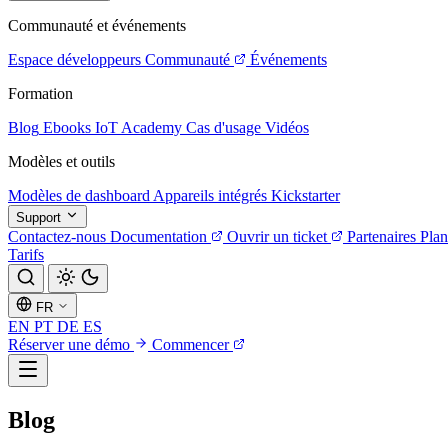
Communauté et événements
Espace développeurs
Communauté
Événements
Formation
Blog
Ebooks
IoT Academy
Cas d'usage
Vidéos
Modèles et outils
Modèles de dashboard
Appareils intégrés
Kickstarter
Support
Contactez-nous
Documentation
Ouvrir un ticket
Partenaires
Plan
Tarifs
FR
EN
PT
DE
ES
Réserver une démo
Commencer
Blog