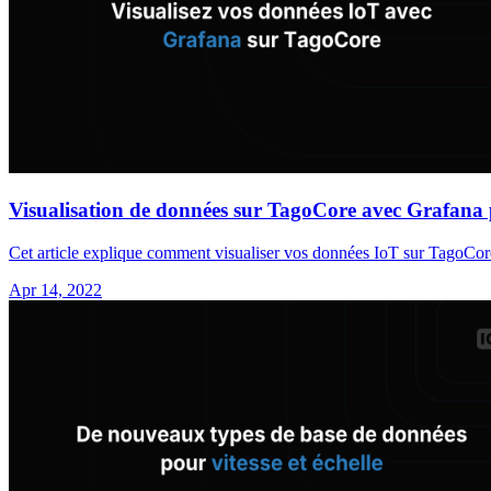
Visualisation de données sur TagoCore avec Grafana p
Cet article explique comment visualiser vos données IoT sur TagoCore à
Apr 14, 2022