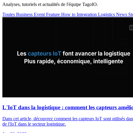
Analyses, tutoriels et actualités de l'équipe TagoIO.
Toutes
Business
Event
Feature
How to
Integration
Logistics
News
St
L'IoT dans la logistique : comment les capteurs amélio
Dans cet article, découvrez comment les capteurs IoT sont utilisés dans 
de l'IoT dans le secteur logistique.