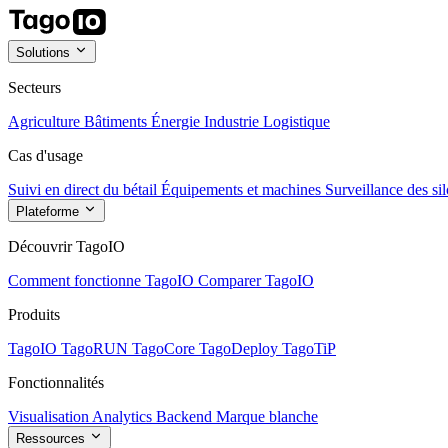
Solutions
Secteurs
Agriculture
Bâtiments
Énergie
Industrie
Logistique
Cas d'usage
Suivi en direct du bétail
Équipements et machines
Surveillance des sil
Plateforme
Découvrir TagoIO
Comment fonctionne TagoIO
Comparer TagoIO
Produits
TagoIO
TagoRUN
TagoCore
TagoDeploy
TagoTiP
Fonctionnalités
Visualisation
Analytics
Backend
Marque blanche
Ressources