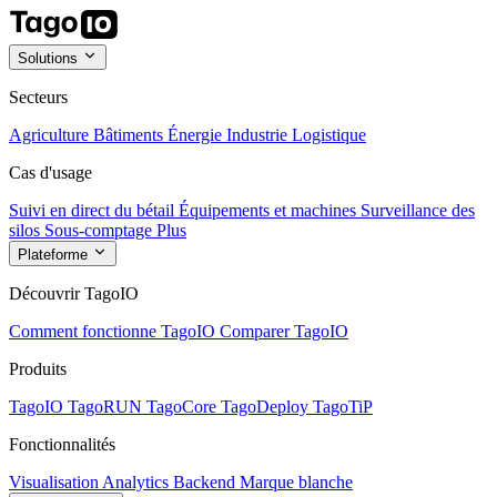
Solutions
Secteurs
Agriculture
Bâtiments
Énergie
Industrie
Logistique
Cas d'usage
Suivi en direct du bétail
Équipements et machines
Surveillance des
silos
Sous-comptage
Plus
Plateforme
Découvrir TagoIO
Comment fonctionne TagoIO
Comparer TagoIO
Produits
TagoIO
TagoRUN
TagoCore
TagoDeploy
TagoTiP
Fonctionnalités
Visualisation
Analytics
Backend
Marque blanche