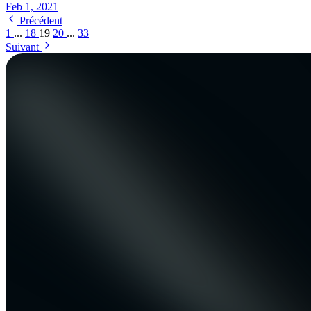
Feb 1, 2021
Précédent
1
...
18
19
20
...
33
Suivant