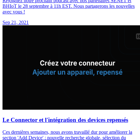
Rejoignez notre prochain podcast avec nos partenaires SENET et
BHIoT le 28 septembre à 11h EST. Nous partagerons les nouvelles
avec vous !
Sep 21, 2021
Le Connector et l'intégration des devices repensés
Ces dernières semaines, nous avons travaillé dur pour améliorer la
section 'Add Device' : nouvelle recherche globale, sélection du