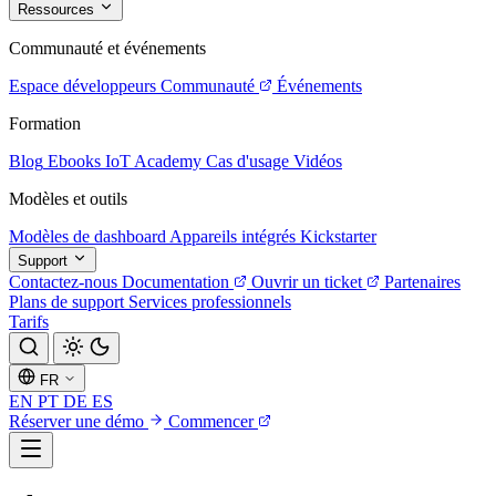
Ressources
Communauté et événements
Espace développeurs
Communauté
Événements
Formation
Blog
Ebooks
IoT Academy
Cas d'usage
Vidéos
Modèles et outils
Modèles de dashboard
Appareils intégrés
Kickstarter
Support
Contactez-nous
Documentation
Ouvrir un ticket
Partenaires
Plans de support
Services professionnels
Tarifs
FR
EN
PT
DE
ES
Réserver une démo
Commencer