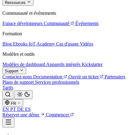
Ressources
Communauté et événements
Espace développeurs
Communauté
Événements
Formation
Blog
Ebooks
IoT Academy
Cas d'usage
Vidéos
Modèles et outils
Modèles de dashboard
Appareils intégrés
Kickstarter
Support
Contactez-nous
Documentation
Ouvrir un ticket
Partenaires
Plans de support
Services professionnels
Tarifs
FR
EN
PT
DE
ES
Réserver une démo
Commencer