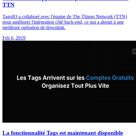
TTN
TagoIO a collaboré avec l'équipe de The Things Network (TTN)
pour améliorer l'intégration côté back-end, ce qui a abouti à une
meilleure opération de downlink.
Feb 6, 2019
La fonctionnalité Tags est maintenant disponible