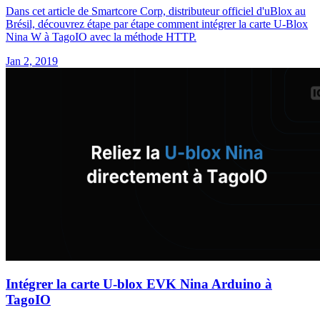
Dans cet article de Smartcore Corp, distributeur officiel d'uBlox au
Brésil, découvrez étape par étape comment intégrer la carte U-Blox
Nina W à TagoIO avec la méthode HTTP.
Jan 2, 2019
Intégrer la carte U-blox EVK Nina Arduino à
TagoIO