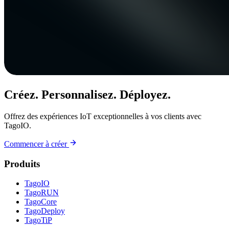
Créez. Personnalisez. Déployez.
Offrez des expériences IoT exceptionnelles à vos clients avec
TagoIO.
Commencer à créer
Produits
TagoIO
TagoRUN
TagoCore
TagoDeploy
TagoTiP