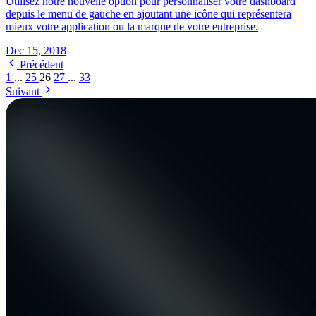
Utilisez notre nouvelle option pour personnaliser votre dashboard
depuis le menu de gauche en ajoutant une icône qui représentera
mieux votre application ou la marque de votre entreprise.
Dec 15, 2018
Précédent
1
...
25
26
27
...
33
Suivant