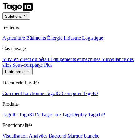
Solutions
Secteurs
Agriculture
Bâtiments
Énergie
Industrie
Logistique
Cas d'usage
Suivi en direct du bétail
Équipements et machines
Surveillance des
silos
Sous-comptage
Plus
Plateforme
Découvrir TagoIO
Comment fonctionne TagoIO
Comparer TagoIO
Produits
TagoIO
TagoRUN
TagoCore
TagoDeploy
TagoTiP
Fonctionnalités
Visualisation
Analytics
Backend
Marque blanche