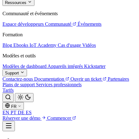
Ressources
Communauté et événements
Espace développeurs
Communauté
Événements
Formation
Blog
Ebooks
IoT Academy
Cas d'usage
Vidéos
Modèles et outils
Modèles de dashboard
Appareils intégrés
Kickstarter
Support
Contactez-nous
Documentation
Ouvrir un ticket
Partenaires
Plans de support
Services professionnels
Tarifs
FR
EN
PT
DE
ES
Réserver une démo
Commencer