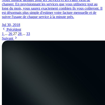
changer. En provisionnant les services que vous utiliserez tout au
long du mois, vous saurez exactement combien ils vous coûteront. Il
est désormais plus simple d'estimer votre facture mensuelle et de
suivre l'usage de chaque service à la minute près.
Jul 30, 2018
Précédent
1
...
26
27
28
...
33
Suivant