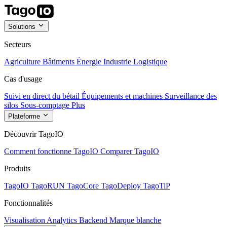
Solutions
Secteurs
Agriculture
Bâtiments
Énergie
Industrie
Logistique
Cas d'usage
Suivi en direct du bétail
Équipements et machines
Surveillance des
silos
Sous-comptage
Plus
Plateforme
Découvrir TagoIO
Comment fonctionne TagoIO
Comparer TagoIO
Produits
TagoIO
TagoRUN
TagoCore
TagoDeploy
TagoTiP
Fonctionnalités
Visualisation
Analytics
Backend
Marque blanche