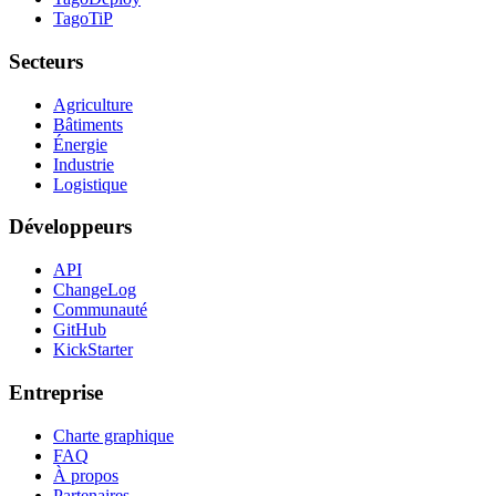
TagoTiP
Secteurs
Agriculture
Bâtiments
Énergie
Industrie
Logistique
Développeurs
API
ChangeLog
Communauté
GitHub
KickStarter
Entreprise
Charte graphique
FAQ
À propos
Partenaires