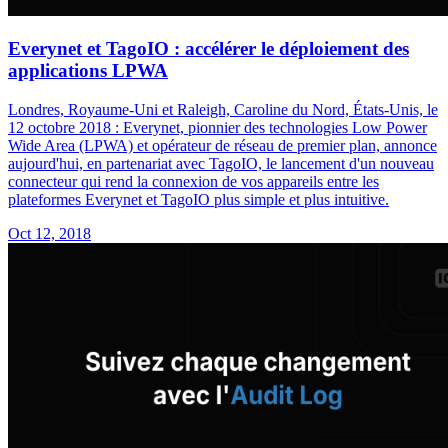
Everynet et TagoIO : accélérer le déploiement des
applications LPWA
Londres, Royaume-Uni et Raleigh, Caroline du Nord, États-Unis, le
12 octobre 2018 : Everynet, pionnier des technologies Low Power
Wide Area (LPWA) et opérateur de réseau de premier plan, annonce
aujourd'hui, en partenariat avec TagoIO, le lancement d'un nouveau
connecteur qui rend la connexion de vos appareils entre les
plateformes Everynet et TagoIO plus simple et plus intuitive.
Oct 12, 2018