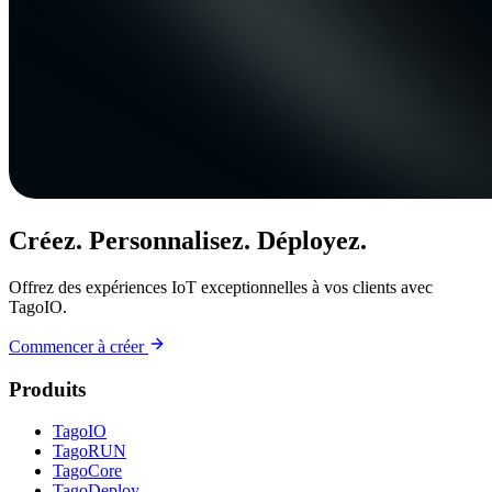
Créez. Personnalisez. Déployez.
Offrez des expériences IoT exceptionnelles à vos clients avec
TagoIO.
Commencer à créer
Produits
TagoIO
TagoRUN
TagoCore
TagoDeploy