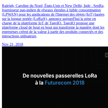
Raleigh, Caroline du Nord, États-Unis et New Delhi, Inde : SenRa,
fournisseur pan-indien de réseaux étendus à faible consommation
(LPWAN) pour les applications de l'Internet des objets (IoT) basées
sur la longue portée (LoRa®), annonce aujourd'hui la prise en
charge de la plateforme IoT de TagoIO. TagoIO propose une
plateforme cloud de bout en bout qui transforme la manière dont les
entreprises créent de la valeur à partir des produits connectés et des
interactions utilisateurs
Nov 21, 2018