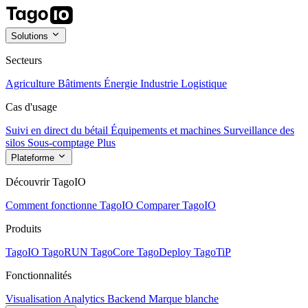
Solutions
Secteurs
Agriculture
Bâtiments
Énergie
Industrie
Logistique
Cas d'usage
Suivi en direct du bétail
Équipements et machines
Surveillance des
silos
Sous-comptage
Plus
Plateforme
Découvrir TagoIO
Comment fonctionne TagoIO
Comparer TagoIO
Produits
TagoIO
TagoRUN
TagoCore
TagoDeploy
TagoTiP
Fonctionnalités
Visualisation
Analytics
Backend
Marque blanche