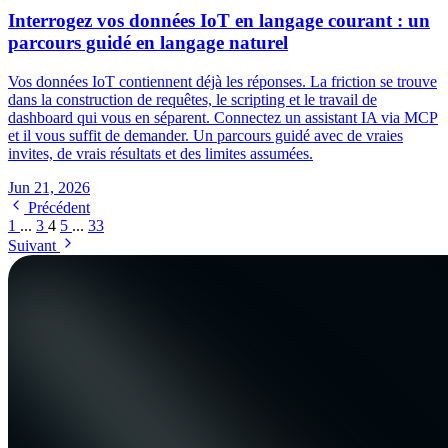
Interrogez vos données IoT en langage courant : un
parcours guidé en langage naturel
Vos données IoT contiennent déjà les réponses. La friction se trouve
dans la construction de requêtes, le scripting et le travail de
dashboard qui vous en séparent. Connectez un assistant IA via MCP
et il vous suffit de demander. Un parcours guidé avec de vraies
invites, de vrais résultats et des limites assumées.
Jun 21, 2026
Précédent
1
...
3
4
5
...
33
Suivant