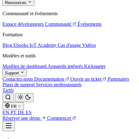
Ressources
Communauté et événements
Espace développeurs
Communauté
Événements
Formation
Blog
Ebooks
IoT Academy
Cas d'usage
Vidéos
Modèles et outils
Modèles de dashboard
Appareils intégrés
Kickstarter
Support
Contactez-nous
Documentation
Ouvrir un ticket
Partenaires
Plans de support
Services professionnels
Tarifs
FR
EN
PT
DE
ES
Réserver une démo
Commencer