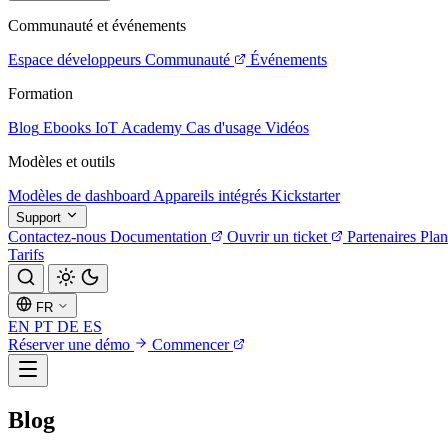
Communauté et événements
Espace développeurs
Communauté
Événements
Formation
Blog
Ebooks
IoT Academy
Cas d'usage
Vidéos
Modèles et outils
Modèles de dashboard
Appareils intégrés
Kickstarter
Support
Contactez-nous
Documentation
Ouvrir un ticket
Partenaires
Plan
Tarifs
FR
EN
PT
DE
ES
Réserver une démo
Commencer
Blog