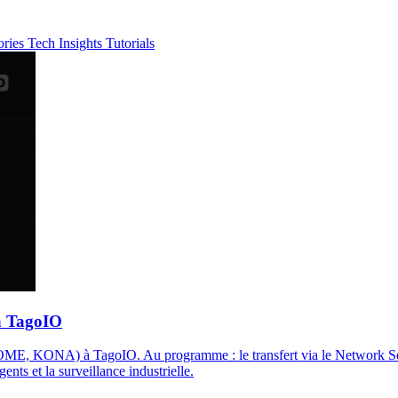
ories
Tech Insights
Tutorials
à TagoIO
KONA) à TagoIO. Au programme : le transfert via le Network Server 
ents et la surveillance industrielle.