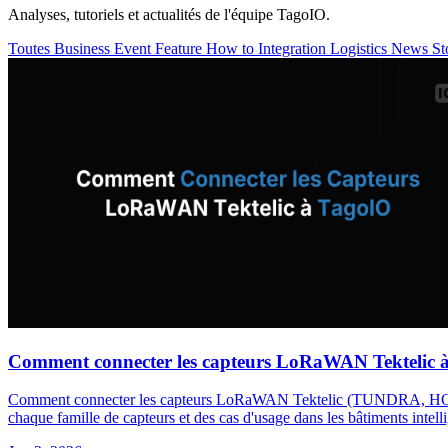
Analyses, tutoriels et actualités de l'équipe TagoIO.
Toutes
Business
Event
Feature
How to
Integration
Logistics
News
St
Comment connecter les capteurs LoRaWAN Tektelic 
Comment connecter les capteurs LoRaWAN Tektelic (TUNDRA, HOME, 
chaque famille de capteurs et des cas d'usage dans les bâtiments intellig