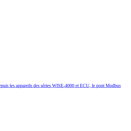
epuis les appareils des séries WISE-4000 et ECU, le pont Modbus