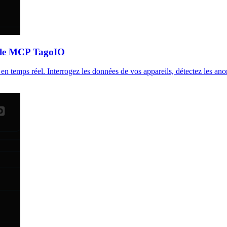
et le MCP TagoIO
emps réel. Interrogez les données de vos appareils, détectez les anomal