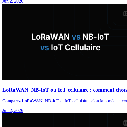
Jun 2, 2026
LoRaWAN, NB-IoT ou IoT cellulaire : comment choisi
Comparez LoRaWAN, NB-IoT et IoT cellulaire selon la portée, la conso
Jun 2, 2026