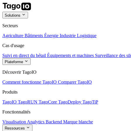
Solutions
Secteurs
Agriculture
Bâtiments
Énergie
Industrie
Logistique
Cas d'usage
Suivi en direct du bétail
Équipements et machines
Surveillance des sil
Plateforme
Découvrir TagoIO
Comment fonctionne TagoIO
Comparer TagoIO
Produits
TagoIO
TagoRUN
TagoCore
TagoDeploy
TagoTiP
Fonctionnalités
Visualisation
Analytics
Backend
Marque blanche
Ressources