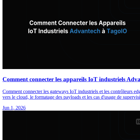
Comment connecter les appareils IoT industriels Adv
Comment connecter les gateways IoT industriels et les contrôleurs 
vers le cloud, le formatage des payloads et les cas d'usage de supervisi
Jun 1, 2026