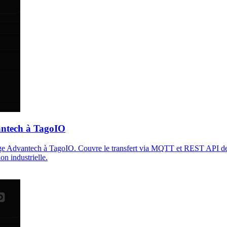
antech à TagoIO
edge Advantech à TagoIO. Couvre le transfert via MQTT et REST API d
on industrielle.