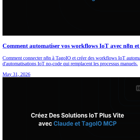
Comment automatiser vos workflows IoT avec n8n e
Comment connecter n8n à TagoIO et créer des workflows IoT automatisé
d'automatisations IoT no-code qui remplacent les processus manuels.
May 31, 2026