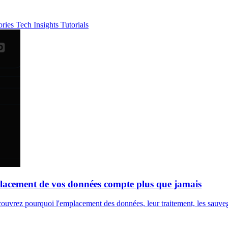
ories
Tech Insights
Tutorials
placement de vos données compte plus que jamais
uvrez pourquoi l'emplacement des données, leur traitement, les sauvegar