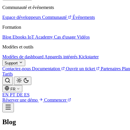
Communauté et événements
Espace développeurs
Communauté
Événements
Formation
Blog
Ebooks
IoT Academy
Cas d'usage
Vidéos
Modèles et outils
Modèles de dashboard
Appareils intégrés
Kickstarter
Support
Contactez-nous
Documentation
Ouvrir un ticket
Partenaires
Plan
Tarifs
FR
EN
PT
DE
ES
Réserver une démo
Commencer
Blog