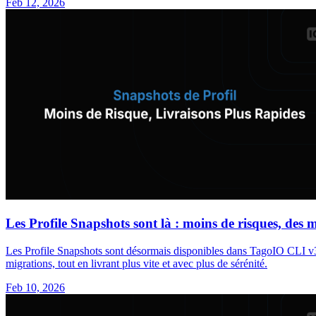
Feb 12, 2026
Les Profile Snapshots sont là : moins de risques, des 
Les Profile Snapshots sont désormais disponibles dans TagoIO CLI v3.2
migrations, tout en livrant plus vite et avec plus de sérénité.
Feb 10, 2026