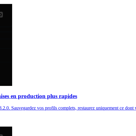
mises en production plus rapides
.0. Sauvegardez vos profils complets, restaurez uniquement ce dont vou