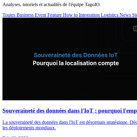
Analyses, tutoriels et actualités de l'équipe TagoIO.
Toutes
Business
Event
Feature
How to
Integration
Logistics
News
St
Souveraineté des données dans l'IoT : pourquoi l'em
La souveraineté des données dans l'IoT est désormais stratégique. Déco
les déploiements mondiaux.