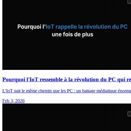
Pourquoi l'IoT ressemble à la révolution du PC qui 
L'IoT suit le même chemin que les PC : un battage médiatique énorme,
Feb 3, 2026