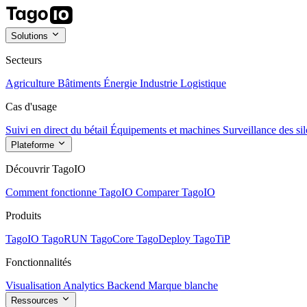
Solutions
Secteurs
Agriculture
Bâtiments
Énergie
Industrie
Logistique
Cas d'usage
Suivi en direct du bétail
Équipements et machines
Surveillance des sil
Plateforme
Découvrir TagoIO
Comment fonctionne TagoIO
Comparer TagoIO
Produits
TagoIO
TagoRUN
TagoCore
TagoDeploy
TagoTiP
Fonctionnalités
Visualisation
Analytics
Backend
Marque blanche
Ressources