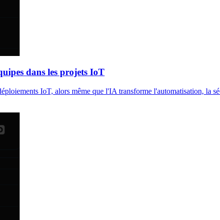
quipes dans les projets IoT
ploiements IoT, alors même que l'IA transforme l'automatisation, la séc