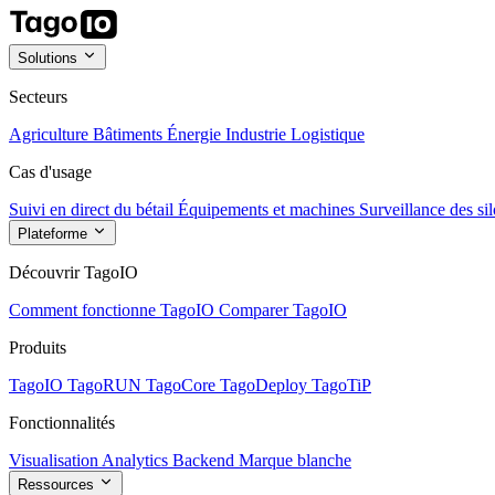
Solutions
Secteurs
Agriculture
Bâtiments
Énergie
Industrie
Logistique
Cas d'usage
Suivi en direct du bétail
Équipements et machines
Surveillance des sil
Plateforme
Découvrir TagoIO
Comment fonctionne TagoIO
Comparer TagoIO
Produits
TagoIO
TagoRUN
TagoCore
TagoDeploy
TagoTiP
Fonctionnalités
Visualisation
Analytics
Backend
Marque blanche
Ressources