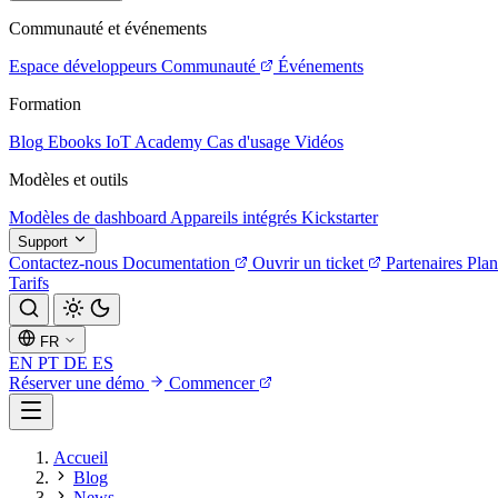
Communauté et événements
Espace développeurs
Communauté
Événements
Formation
Blog
Ebooks
IoT Academy
Cas d'usage
Vidéos
Modèles et outils
Modèles de dashboard
Appareils intégrés
Kickstarter
Support
Contactez-nous
Documentation
Ouvrir un ticket
Partenaires
Plan
Tarifs
FR
EN
PT
DE
ES
Réserver une démo
Commencer
Accueil
Blog
News