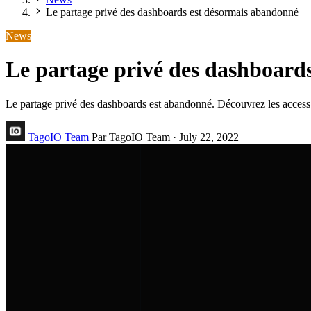
Le partage privé des dashboards est désormais abandonné
News
Le partage privé des dashboard
Le partage privé des dashboards est abandonné. Découvrez les access 
TagoIO Team
Par TagoIO Team
·
July 22, 2022