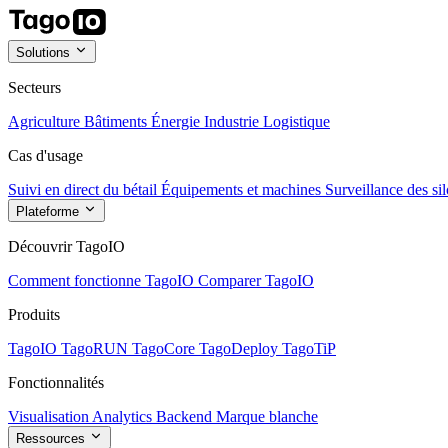
Solutions
Secteurs
Agriculture
Bâtiments
Énergie
Industrie
Logistique
Cas d'usage
Suivi en direct du bétail
Équipements et machines
Surveillance des sil
Plateforme
Découvrir TagoIO
Comment fonctionne TagoIO
Comparer TagoIO
Produits
TagoIO
TagoRUN
TagoCore
TagoDeploy
TagoTiP
Fonctionnalités
Visualisation
Analytics
Backend
Marque blanche
Ressources