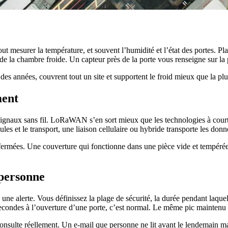
t mesurer la température, et souvent l’humidité et l’état des portes. Plac
de la chambre froide. Un capteur près de la porte vous renseigne sur la p
es années, couvrent tout un site et supportent le froid mieux que la plupa
ment
signaux sans fil. LoRaWAN s’en sort mieux que les technologies à court
cules et le transport, une liaison cellulaire ou hybride transporte les don
 fermées. Une couverture qui fonctionne dans une pièce vide et tempérée
 personne
une alerte. Vous définissez la plage de sécurité, la durée pendant laque
secondes à l’ouverture d’une porte, c’est normal. Le même pic maintenu 
l consulte réellement. Un e-mail que personne ne lit avant le lendemain ma