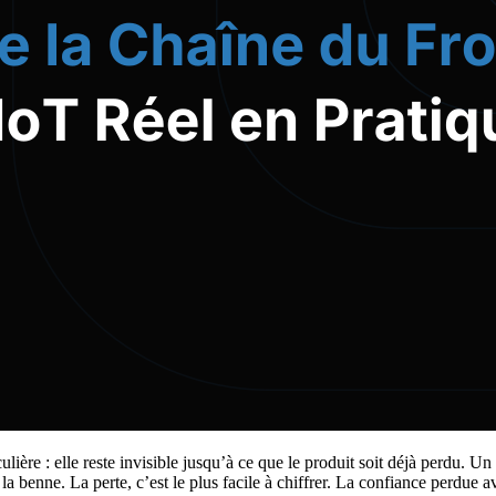
lière : elle reste invisible jusqu’à ce que le produit soit déjà perdu. U
a benne. La perte, c’est le plus facile à chiffrer. La confiance perdue ave