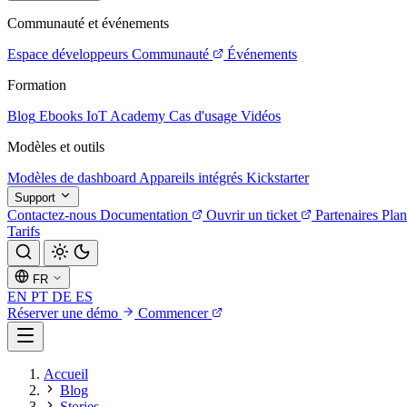
Communauté et événements
Espace développeurs
Communauté
Événements
Formation
Blog
Ebooks
IoT Academy
Cas d'usage
Vidéos
Modèles et outils
Modèles de dashboard
Appareils intégrés
Kickstarter
Support
Contactez-nous
Documentation
Ouvrir un ticket
Partenaires
Plan
Tarifs
FR
EN
PT
DE
ES
Réserver une démo
Commencer
Accueil
Blog
Stories