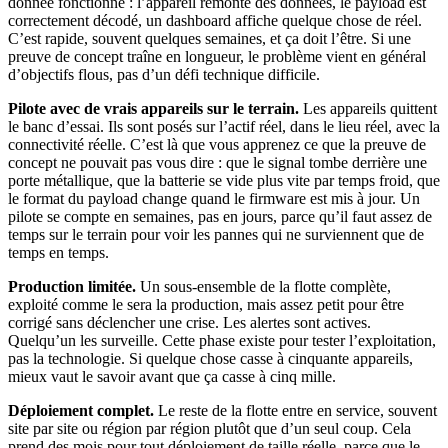
donnée fonctionne : l’appareil remonte des données, le payload est
correctement décodé, un dashboard affiche quelque chose de réel.
C’est rapide, souvent quelques semaines, et ça doit l’être. Si une
preuve de concept traîne en longueur, le problème vient en général
d’objectifs flous, pas d’un défi technique difficile.
Pilote avec de vrais appareils sur le terrain.
Les appareils quittent
le banc d’essai. Ils sont posés sur l’actif réel, dans le lieu réel, avec la
connectivité réelle. C’est là que vous apprenez ce que la preuve de
concept ne pouvait pas vous dire : que le signal tombe derrière une
porte métallique, que la batterie se vide plus vite par temps froid, que
le format du payload change quand le firmware est mis à jour. Un
pilote se compte en semaines, pas en jours, parce qu’il faut assez de
temps sur le terrain pour voir les pannes qui ne surviennent que de
temps en temps.
Production limitée.
Un sous-ensemble de la flotte complète,
exploité comme le sera la production, mais assez petit pour être
corrigé sans déclencher une crise. Les alertes sont actives.
Quelqu’un les surveille. Cette phase existe pour tester l’exploitation,
pas la technologie. Si quelque chose casse à cinquante appareils,
mieux vaut le savoir avant que ça casse à cinq mille.
Déploiement complet.
Le reste de la flotte entre en service, souvent
site par site ou région par région plutôt que d’un seul coup. Cela
prend des mois pour tout déploiement de taille réelle, parce que le