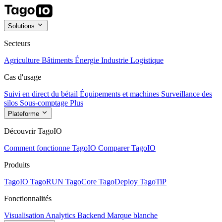
Solutions
Secteurs
Agriculture
Bâtiments
Énergie
Industrie
Logistique
Cas d'usage
Suivi en direct du bétail
Équipements et machines
Surveillance des
silos
Sous-comptage
Plus
Plateforme
Découvrir TagoIO
Comment fonctionne TagoIO
Comparer TagoIO
Produits
TagoIO
TagoRUN
TagoCore
TagoDeploy
TagoTiP
Fonctionnalités
Visualisation
Analytics
Backend
Marque blanche