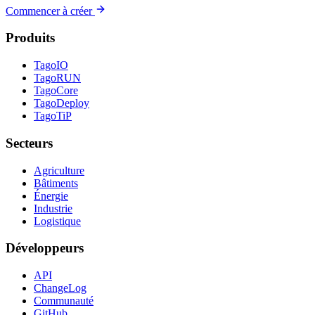
Commencer à créer
Produits
TagoIO
TagoRUN
TagoCore
TagoDeploy
TagoTiP
Secteurs
Agriculture
Bâtiments
Énergie
Industrie
Logistique
Développeurs
API
ChangeLog
Communauté
GitHub