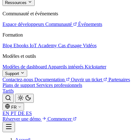
Ressources
Communauté et événements
Espace développeurs
Communauté
Événements
Formation
Blog
Ebooks
IoT Academy
Cas d'usage
Vidéos
Modèles et outils
Modèles de dashboard
Appareils intégrés
Kickstarter
Support
Contactez-nous
Documentation
Ouvrir un ticket
Partenaires
Plans de support
Services professionnels
Tarifs
FR
EN
PT
DE
ES
Réserver une démo
Commencer
Accueil