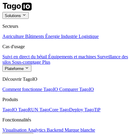
Solutions
Secteurs
Agriculture
Bâtiments
Énergie
Industrie
Logistique
Cas d'usage
Suivi en direct du bétail
Équipements et machines
Surveillance des
silos
Sous-comptage
Plus
Plateforme
Découvrir TagoIO
Comment fonctionne TagoIO
Comparer TagoIO
Produits
TagoIO
TagoRUN
TagoCore
TagoDeploy
TagoTiP
Fonctionnalités
Visualisation
Analytics
Backend
Marque blanche