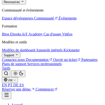
Ressources
Communauté et événements
Espace développeurs
Communauté
Événements
Formation
Blog
Ebooks
IoT Academy
Cas d'usage
Vidéos
Modèles et outils
Modèles de dashboard
Appareils intégrés
Kickstarter
Support
Contactez-nous
Documentation
Ouvrir un ticket
Partenaires
Plans de support
Services professionnels
Tarifs
FR
EN
PT
DE
ES
Réserver une démo
Commencer
Accueil