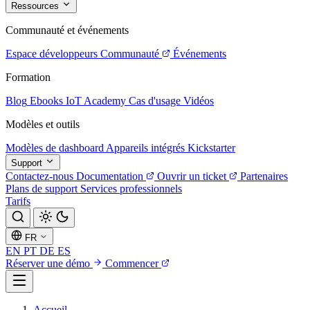
Ressources
Communauté et événements
Espace développeurs
Communauté
Événements
Formation
Blog
Ebooks
IoT Academy
Cas d'usage
Vidéos
Modèles et outils
Modèles de dashboard
Appareils intégrés
Kickstarter
Support
Contactez-nous
Documentation
Ouvrir un ticket
Partenaires
Plans de support
Services professionnels
Tarifs
FR
EN
PT
DE
ES
Réserver une démo
Commencer
Accueil