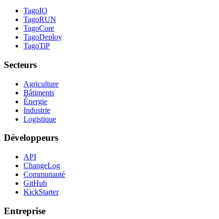
TagoIO
TagoRUN
TagoCore
TagoDeploy
TagoTiP
Secteurs
Agriculture
Bâtiments
Énergie
Industrie
Logistique
Développeurs
API
ChangeLog
Communauté
GitHub
KickStarter
Entreprise