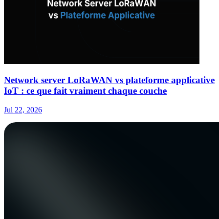
Network server LoRaWAN vs plateforme applicative
IoT : ce que fait vraiment chaque couche
Jul 22, 2026