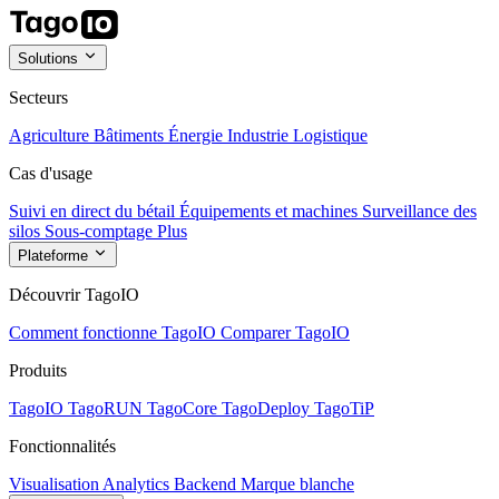
Solutions
Secteurs
Agriculture
Bâtiments
Énergie
Industrie
Logistique
Cas d'usage
Suivi en direct du bétail
Équipements et machines
Surveillance des
silos
Sous-comptage
Plus
Plateforme
Découvrir TagoIO
Comment fonctionne TagoIO
Comparer TagoIO
Produits
TagoIO
TagoRUN
TagoCore
TagoDeploy
TagoTiP
Fonctionnalités
Visualisation
Analytics
Backend
Marque blanche