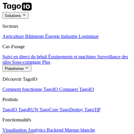
Solutions
Secteurs
Agriculture
Bâtiments
Énergie
Industrie
Logistique
Cas d'usage
Suivi en direct du bétail
Équipements et machines
Surveillance des
silos
Sous-comptage
Plus
Plateforme
Découvrir TagoIO
Comment fonctionne TagoIO
Comparer TagoIO
Produits
TagoIO
TagoRUN
TagoCore
TagoDeploy
TagoTiP
Fonctionnalités
Visualisation
Analytics
Backend
Marque blanche