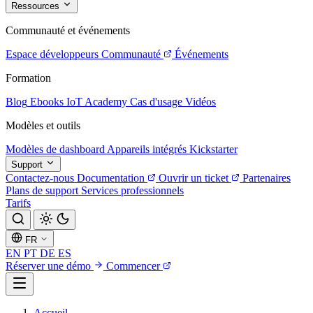
Ressources
Communauté et événements
Espace développeurs
Communauté
Événements
Formation
Blog
Ebooks
IoT Academy
Cas d'usage
Vidéos
Modèles et outils
Modèles de dashboard
Appareils intégrés
Kickstarter
Support
Contactez-nous
Documentation
Ouvrir un ticket
Partenaires
Plans de support
Services professionnels
Tarifs
FR
EN
PT
DE
ES
Réserver une démo
Commencer
Accueil