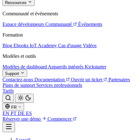
Ressources
Communauté et événements
Espace développeurs
Communauté
Événements
Formation
Blog
Ebooks
IoT Academy
Cas d'usage
Vidéos
Modèles et outils
Modèles de dashboard
Appareils intégrés
Kickstarter
Support
Contactez-nous
Documentation
Ouvrir un ticket
Partenaires
Plans de support
Services professionnels
Tarifs
FR
EN
PT
DE
ES
Réserver une démo
Commencer
Accueil