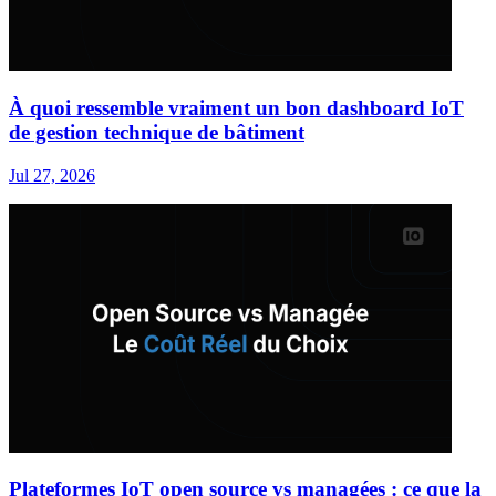
À quoi ressemble vraiment un bon dashboard IoT
de gestion technique de bâtiment
Jul 27, 2026
Plateformes IoT open source vs managées : ce que la