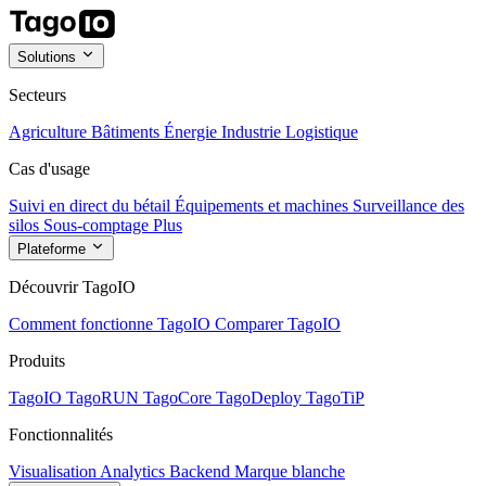
Solutions
Secteurs
Agriculture
Bâtiments
Énergie
Industrie
Logistique
Cas d'usage
Suivi en direct du bétail
Équipements et machines
Surveillance des
silos
Sous-comptage
Plus
Plateforme
Découvrir TagoIO
Comment fonctionne TagoIO
Comparer TagoIO
Produits
TagoIO
TagoRUN
TagoCore
TagoDeploy
TagoTiP
Fonctionnalités
Visualisation
Analytics
Backend
Marque blanche