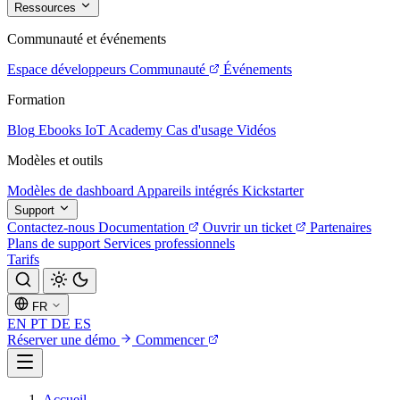
Ressources
Communauté et événements
Espace développeurs
Communauté
Événements
Formation
Blog
Ebooks
IoT Academy
Cas d'usage
Vidéos
Modèles et outils
Modèles de dashboard
Appareils intégrés
Kickstarter
Support
Contactez-nous
Documentation
Ouvrir un ticket
Partenaires
Plans de support
Services professionnels
Tarifs
FR
EN
PT
DE
ES
Réserver une démo
Commencer
Accueil