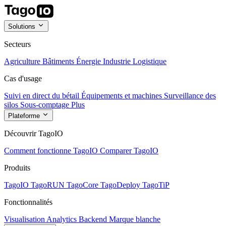
Solutions
Secteurs
Agriculture
Bâtiments
Énergie
Industrie
Logistique
Cas d'usage
Suivi en direct du bétail
Équipements et machines
Surveillance des
silos
Sous-comptage
Plus
Plateforme
Découvrir TagoIO
Comment fonctionne TagoIO
Comparer TagoIO
Produits
TagoIO
TagoRUN
TagoCore
TagoDeploy
TagoTiP
Fonctionnalités
Visualisation
Analytics
Backend
Marque blanche