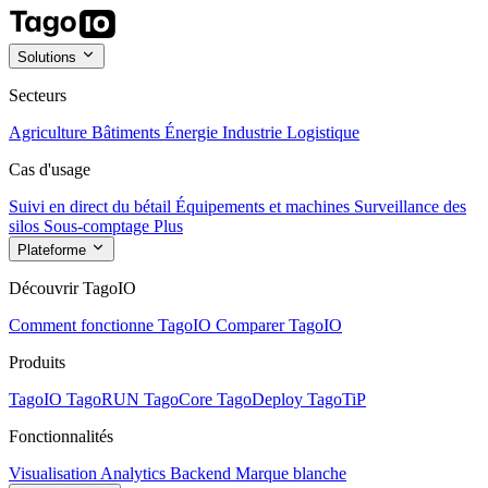
Solutions
Secteurs
Agriculture
Bâtiments
Énergie
Industrie
Logistique
Cas d'usage
Suivi en direct du bétail
Équipements et machines
Surveillance des
silos
Sous-comptage
Plus
Plateforme
Découvrir TagoIO
Comment fonctionne TagoIO
Comparer TagoIO
Produits
TagoIO
TagoRUN
TagoCore
TagoDeploy
TagoTiP
Fonctionnalités
Visualisation
Analytics
Backend
Marque blanche