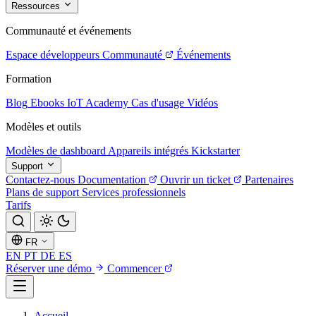
Ressources
Communauté et événements
Espace développeurs
Communauté
Événements
Formation
Blog
Ebooks
IoT Academy
Cas d'usage
Vidéos
Modèles et outils
Modèles de dashboard
Appareils intégrés
Kickstarter
Support
Contactez-nous
Documentation
Ouvrir un ticket
Partenaires
Plans de support
Services professionnels
Tarifs
FR
EN
PT
DE
ES
Réserver une démo
Commencer
Accueil