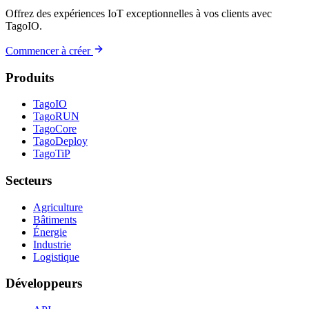
Offrez des expériences IoT exceptionnelles à vos clients avec
TagoIO.
Commencer à créer
Produits
TagoIO
TagoRUN
TagoCore
TagoDeploy
TagoTiP
Secteurs
Agriculture
Bâtiments
Énergie
Industrie
Logistique
Développeurs