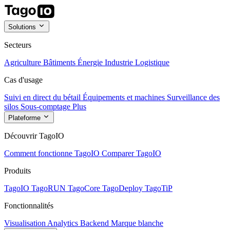
Solutions
Secteurs
Agriculture
Bâtiments
Énergie
Industrie
Logistique
Cas d'usage
Suivi en direct du bétail
Équipements et machines
Surveillance des
silos
Sous-comptage
Plus
Plateforme
Découvrir TagoIO
Comment fonctionne TagoIO
Comparer TagoIO
Produits
TagoIO
TagoRUN
TagoCore
TagoDeploy
TagoTiP
Fonctionnalités
Visualisation
Analytics
Backend
Marque blanche