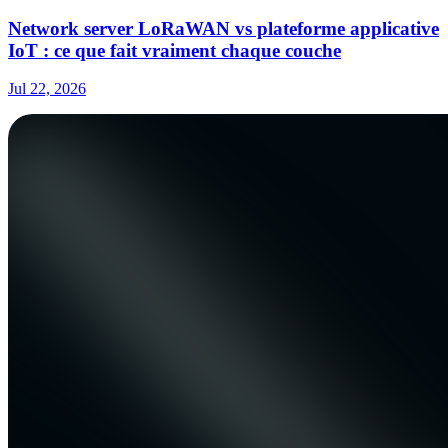
Network server LoRaWAN vs plateforme applicative
IoT : ce que fait vraiment chaque couche
Jul 22, 2026