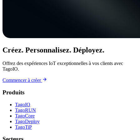
Créez. Personnalisez. Déployez.
Offrez des expériences IoT exceptionnelles à vos clients avec
TagoIO.
Commencer à créer
Produits
TagoIO
TagoRUN
TagoCore
TagoDeploy
TagoTiP
Secteurs