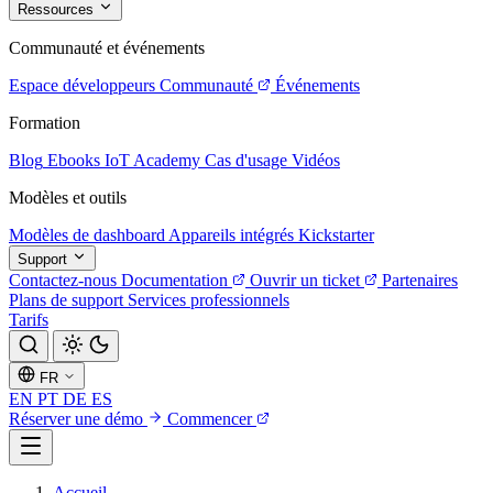
Ressources
Communauté et événements
Espace développeurs
Communauté
Événements
Formation
Blog
Ebooks
IoT Academy
Cas d'usage
Vidéos
Modèles et outils
Modèles de dashboard
Appareils intégrés
Kickstarter
Support
Contactez-nous
Documentation
Ouvrir un ticket
Partenaires
Plans de support
Services professionnels
Tarifs
FR
EN
PT
DE
ES
Réserver une démo
Commencer
Accueil