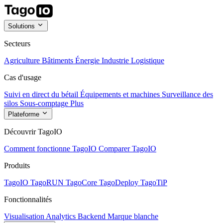
Solutions
Secteurs
Agriculture
Bâtiments
Énergie
Industrie
Logistique
Cas d'usage
Suivi en direct du bétail
Équipements et machines
Surveillance des
silos
Sous-comptage
Plus
Plateforme
Découvrir TagoIO
Comment fonctionne TagoIO
Comparer TagoIO
Produits
TagoIO
TagoRUN
TagoCore
TagoDeploy
TagoTiP
Fonctionnalités
Visualisation
Analytics
Backend
Marque blanche