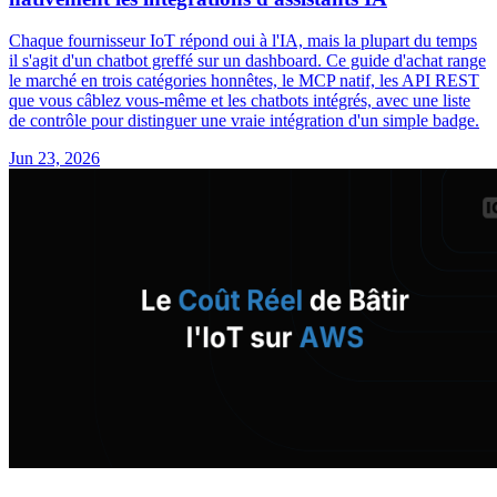
Chaque fournisseur IoT répond oui à l'IA, mais la plupart du temps
il s'agit d'un chatbot greffé sur un dashboard. Ce guide d'achat range
le marché en trois catégories honnêtes, le MCP natif, les API REST
que vous câblez vous-même et les chatbots intégrés, avec une liste
de contrôle pour distinguer une vraie intégration d'un simple badge.
Jun 23, 2026