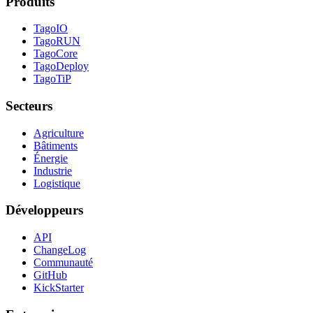
Produits
TagoIO
TagoRUN
TagoCore
TagoDeploy
TagoTiP
Secteurs
Agriculture
Bâtiments
Énergie
Industrie
Logistique
Développeurs
API
ChangeLog
Communauté
GitHub
KickStarter