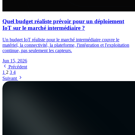
Quel budget réaliste prévoir pour un déploiement
IoT sur le marché intermédiaire ?
Un budget IoT réaliste pour le marché intermédiaire couvre le
matériel, la connectivité, la plateforme, l'intégration et l'exploitation
continue, pas seulement les capteurs.
Jun 15, 2026
Précédent
1
2
3
4
Suivant