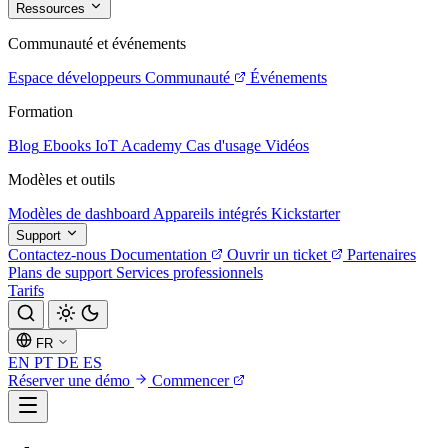
Ressources
Communauté et événements
Espace développeurs
Communauté
Événements
Formation
Blog
Ebooks
IoT Academy
Cas d'usage
Vidéos
Modèles et outils
Modèles de dashboard
Appareils intégrés
Kickstarter
Support
Contactez-nous
Documentation
Ouvrir un ticket
Partenaires
Plans de support
Services professionnels
Tarifs
FR
EN
PT
DE
ES
Réserver une démo
Commencer