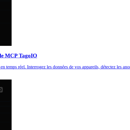
et le MCP TagoIO
emps réel. Interrogez les données de vos appareils, détectez les anomal