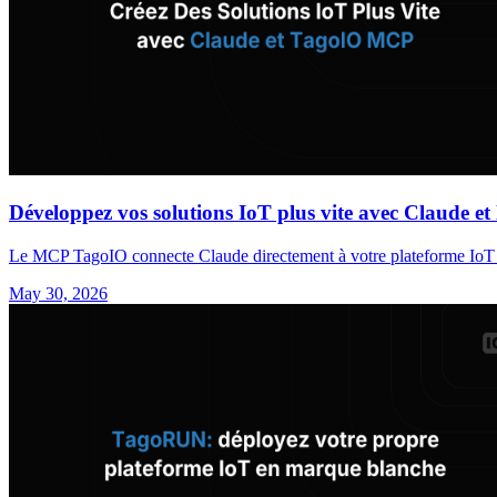
Développez vos solutions IoT plus vite avec Claude 
Le MCP TagoIO connecte Claude directement à votre plateforme IoT en t
May 30, 2026