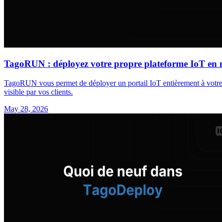
TagoRUN : déployez votre propre plateforme IoT en
TagoRUN vous permet de déployer un portail IoT entièrement à votre 
visible par vos clients.
May 28, 2026