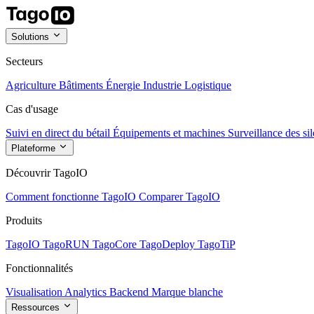
Solutions
Secteurs
Agriculture
Bâtiments
Énergie
Industrie
Logistique
Cas d'usage
Suivi en direct du bétail
Équipements et machines
Surveillance des sil
Plateforme
Découvrir TagoIO
Comment fonctionne TagoIO
Comparer TagoIO
Produits
TagoIO
TagoRUN
TagoCore
TagoDeploy
TagoTiP
Fonctionnalités
Visualisation
Analytics
Backend
Marque blanche
Ressources