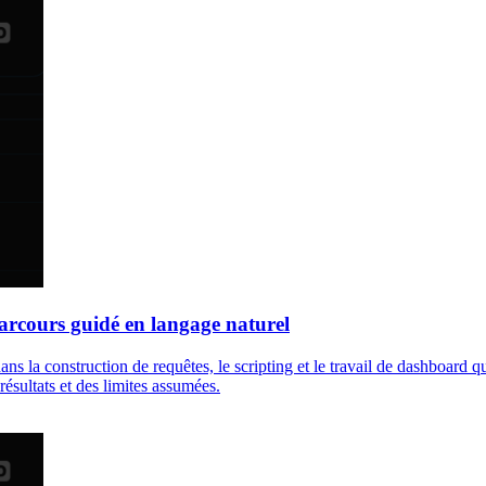
arcours guidé en langage naturel
ans la construction de requêtes, le scripting et le travail de dashboard 
résultats et des limites assumées.