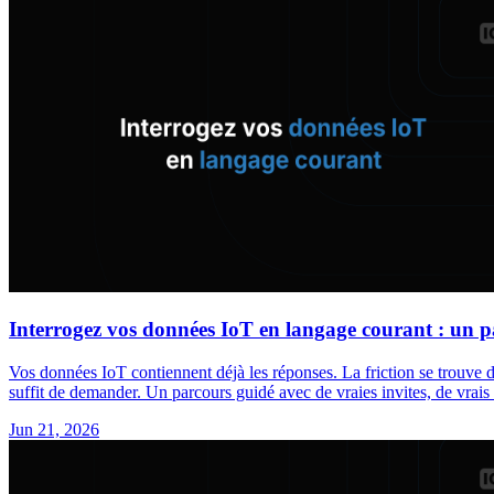
Interrogez vos données IoT en langage courant : un p
Vos données IoT contiennent déjà les réponses. La friction se trouve d
suffit de demander. Un parcours guidé avec de vraies invites, de vrais 
Jun 21, 2026