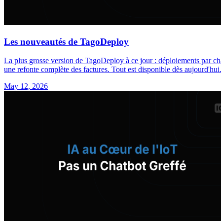
Les nouveautés de TagoDeploy
La plus grosse version de TagoDeploy à ce jour : déploiements par c
une refonte complète des factures. Tout est disponible dès aujourd'hui
May 12, 2026