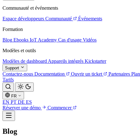
Communauté et événements
Espace développeurs
Communauté
Événements
Formation
Blog
Ebooks
IoT Academy
Cas d'usage
Vidéos
Modèles et outils
Modèles de dashboard
Appareils intégrés
Kickstarter
Support
Contactez-nous
Documentation
Ouvrir un ticket
Partenaires
Plan
Tarifs
FR
EN
PT
DE
ES
Réserver une démo
Commencer
Blog