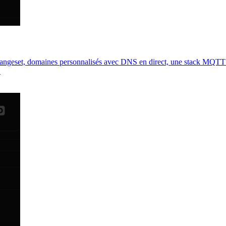
hangeset, domaines personnalisés avec DNS en direct, une stack MQTT 
.