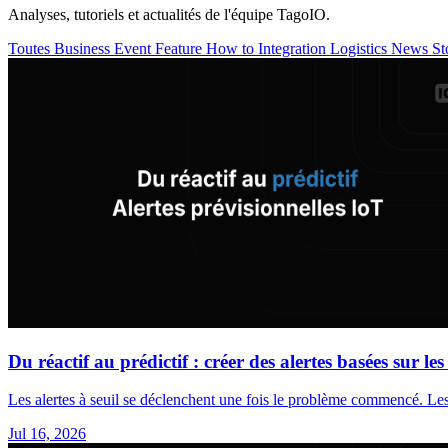
Analyses, tutoriels et actualités de l'équipe TagoIO.
Toutes
Business
Event
Feature
How to
Integration
Logistics
News
St
Du réactif au prédictif : créer des alertes basées sur le
Les alertes à seuil se déclenchent une fois le problème commencé. Les
Jul 16, 2026