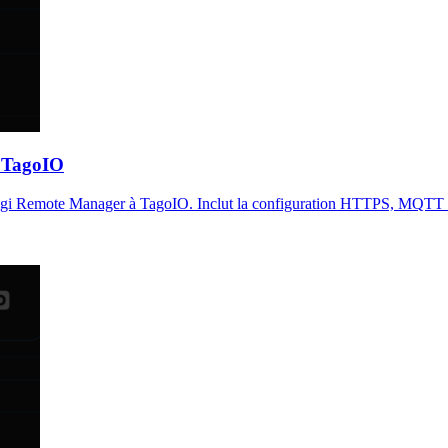
à TagoIO
Digi Remote Manager à TagoIO. Inclut la configuration HTTPS, MQTT et Da