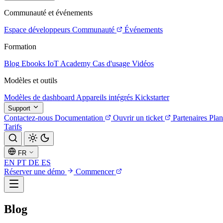
Communauté et événements
Espace développeurs
Communauté
Événements
Formation
Blog
Ebooks
IoT Academy
Cas d'usage
Vidéos
Modèles et outils
Modèles de dashboard
Appareils intégrés
Kickstarter
Support
Contactez-nous
Documentation
Ouvrir un ticket
Partenaires
Plan
Tarifs
FR
EN
PT
DE
ES
Réserver une démo
Commencer
Blog