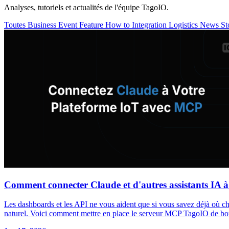
Analyses, tutoriels et actualités de l'équipe TagoIO.
Toutes
Business
Event
Feature
How to
Integration
Logistics
News
St
Comment connecter Claude et d'autres assistants IA 
Les dashboards et les API ne vous aident que si vous savez déjà où c
naturel. Voici comment mettre en place le serveur MCP TagoIO de b