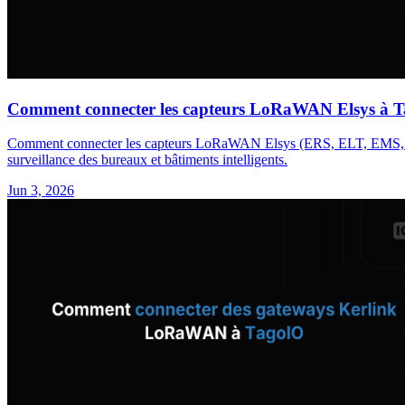
Comment connecter les capteurs LoRaWAN Elsys à 
Comment connecter les capteurs LoRaWAN Elsys (ERS, ELT, EMS, ESEN
surveillance des bureaux et bâtiments intelligents.
Jun 3, 2026