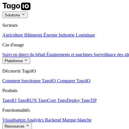
Solutions
Secteurs
Agriculture
Bâtiments
Énergie
Industrie
Logistique
Cas d'usage
Suivi en direct du bétail
Équipements et machines
Surveillance des sil
Plateforme
Découvrir TagoIO
Comment fonctionne TagoIO
Comparer TagoIO
Produits
TagoIO
TagoRUN
TagoCore
TagoDeploy
TagoTiP
Fonctionnalités
Visualisation
Analytics
Backend
Marque blanche
Ressources