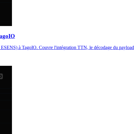
TagoIO
S) à TagoIO. Couvre l'intégration TTN, le décodage du payload Elsys