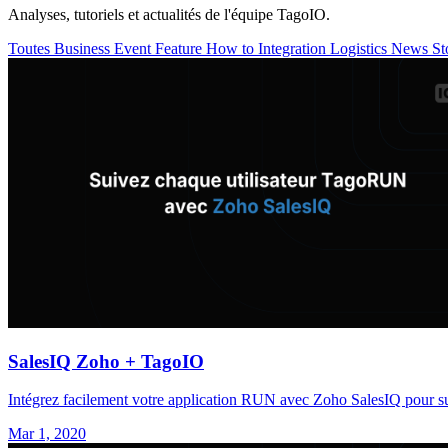
Analyses, tutoriels et actualités de l'équipe TagoIO.
Toutes
Business
Event
Feature
How to
Integration
Logistics
News
St
SalesIQ Zoho + TagoIO
Intégrez facilement votre application RUN avec Zoho SalesIQ pour suivr
Mar 1, 2020