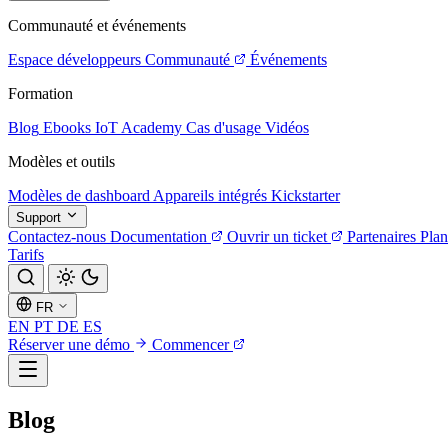
Communauté et événements
Espace développeurs
Communauté
Événements
Formation
Blog
Ebooks
IoT Academy
Cas d'usage
Vidéos
Modèles et outils
Modèles de dashboard
Appareils intégrés
Kickstarter
Support
Contactez-nous
Documentation
Ouvrir un ticket
Partenaires
Plan
Tarifs
FR
EN
PT
DE
ES
Réserver une démo
Commencer
Blog