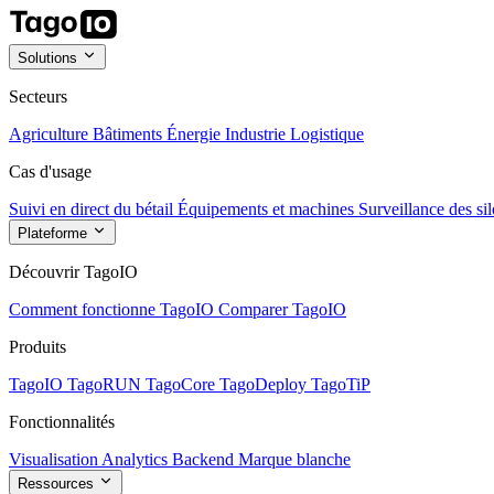
Solutions
Secteurs
Agriculture
Bâtiments
Énergie
Industrie
Logistique
Cas d'usage
Suivi en direct du bétail
Équipements et machines
Surveillance des sil
Plateforme
Découvrir TagoIO
Comment fonctionne TagoIO
Comparer TagoIO
Produits
TagoIO
TagoRUN
TagoCore
TagoDeploy
TagoTiP
Fonctionnalités
Visualisation
Analytics
Backend
Marque blanche
Ressources