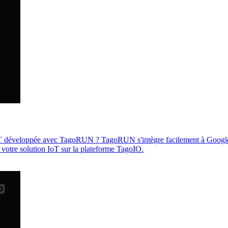
T développée avec TagoRUN ? TagoRUN s'intègre facilement à Google Ana
de votre solution IoT sur la plateforme TagoIO.