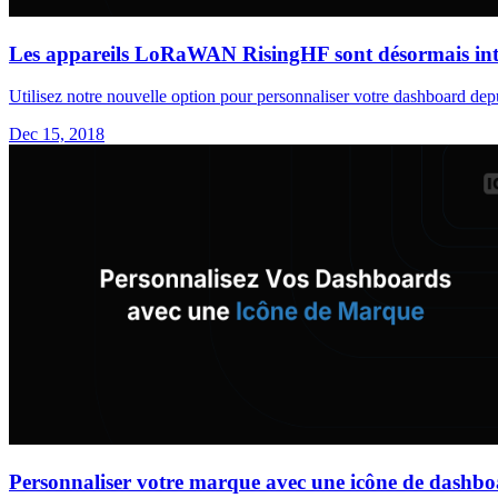
Les appareils LoRaWAN RisingHF sont désormais int
Utilisez notre nouvelle option pour personnaliser votre dashboard dep
Dec 15, 2018
Personnaliser votre marque avec une icône de dashb