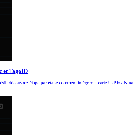
c et TagoIO
 Brésil, découvrez étape par étape comment intégrer la carte U-Blox N