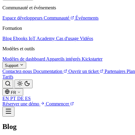
Communauté et événements
Espace développeurs
Communauté
Événements
Formation
Blog
Ebooks
IoT Academy
Cas d'usage
Vidéos
Modèles et outils
Modèles de dashboard
Appareils intégrés
Kickstarter
Support
Contactez-nous
Documentation
Ouvrir un ticket
Partenaires
Plan
Tarifs
FR
EN
PT
DE
ES
Réserver une démo
Commencer
Blog