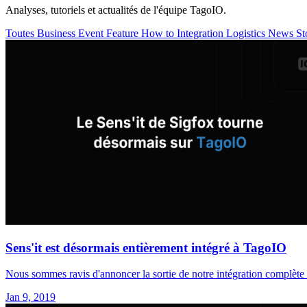
Analyses, tutoriels et actualités de l'équipe TagoIO.
Toutes
Business
Event
Feature
How to
Integration
Logistics
News
St
Sens'it est désormais entièrement intégré à TagoIO
Nous sommes ravis d'annoncer la sortie de notre intégration complète 
Jan 9, 2019