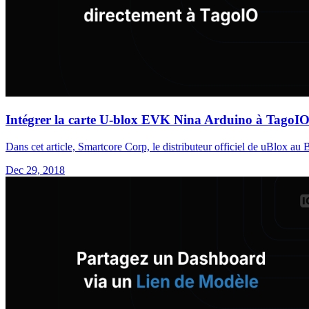
Intégrer la carte U-blox EVK Nina Arduino à TagoI
Dans cet article, Smartcore Corp, le distributeur officiel de uBlox 
Dec 29, 2018