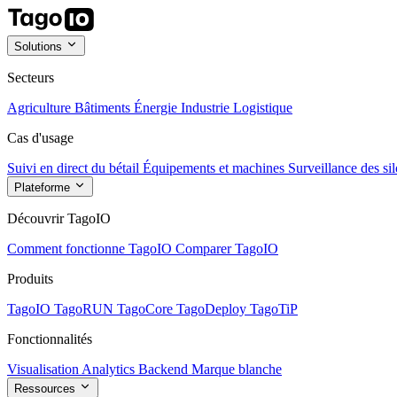
Solutions
Secteurs
Agriculture
Bâtiments
Énergie
Industrie
Logistique
Cas d'usage
Suivi en direct du bétail
Équipements et machines
Surveillance des sil
Plateforme
Découvrir TagoIO
Comment fonctionne TagoIO
Comparer TagoIO
Produits
TagoIO
TagoRUN
TagoCore
TagoDeploy
TagoTiP
Fonctionnalités
Visualisation
Analytics
Backend
Marque blanche
Ressources