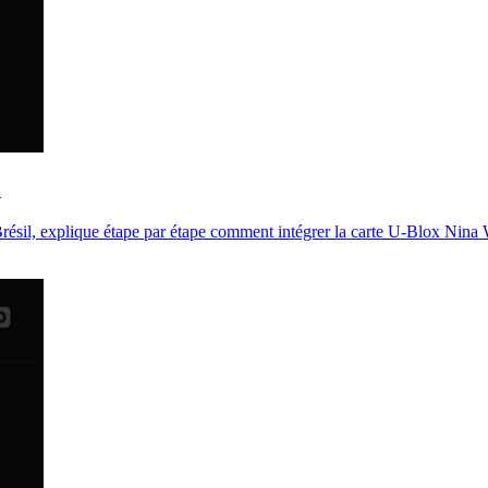
O
au Brésil, explique étape par étape comment intégrer la carte U-Blox N